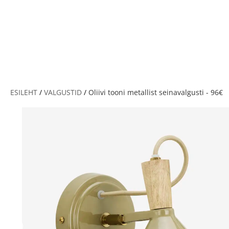
V
ESILEHT
/
VALGUSTID
/
Oliivi tooni metallist seinavalgusti - 96€