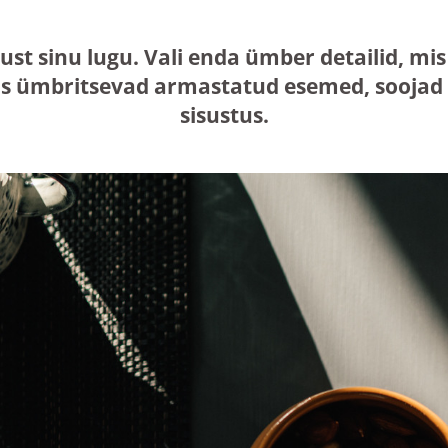
just sinu lugu. Vali enda ümber detailid, 
s ümbritsevad armastatud esemed, soojad n
sisustus.