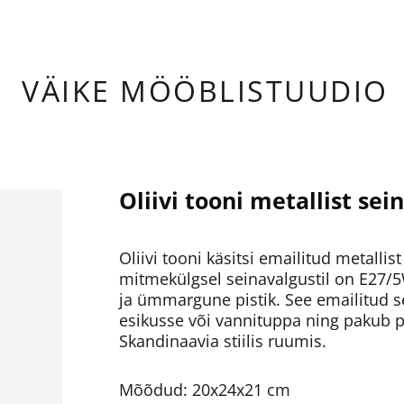
ÄIKE
MÖÖBLISTUUDIO
Oliivi tooni metallist sei
Oliivi tooni käsitsi emailitud metalli
mitmekülgsel seinavalgustil on E27/5
ja ümmargune pistik. See emailitud se
esikusse või vannituppa ning pakub 
Skandinaavia stiilis ruumis.
Mõõdud: 20x24x21 cm