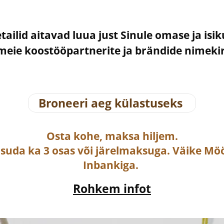
etailid aitavad luua just Sinule omase ja isi
– meie koostööpartnerite ja brändide nimek
Broneeri aeg külastuseks
Osta
kohe, maksa hiljem.
asuda ka
3 osas või järelmaksuga
. Väike Mö
Inbankiga.
Rohkem infot