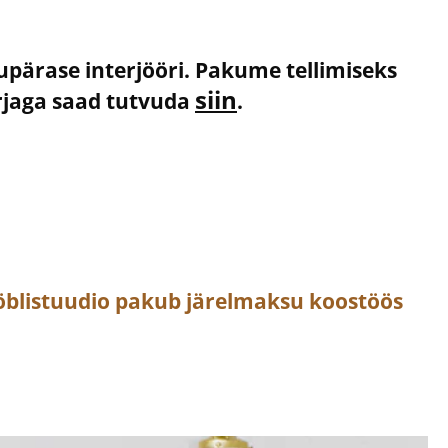
kupärase interjööri. Pakume tellimiseks
siin
irjaga saad tutvuda
.
öblistuudio pakub järelmaksu koostöös