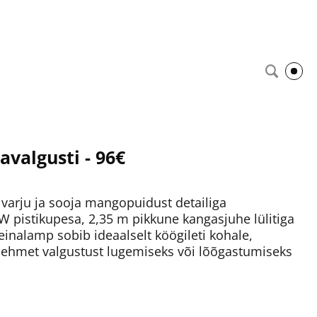
navalgusti - 96€
st varju ja sooja mangopuidust detailiga
W pistikupesa, 2,35 m pikkune kangasjuhe lülitiga
inalamp sobib ideaalselt köögileti kohale,
pehmet valgustust lugemiseks või lõõgastumiseks