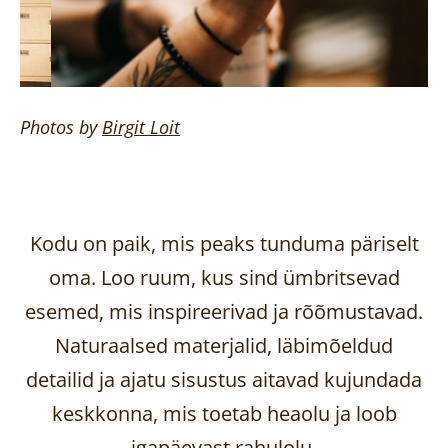
Photos by
Birgit
Loit
Kodu on paik, mis peaks tunduma päriselt
oma. Loo ruum, kus sind ümbritsevad
esemed, mis inspireerivad ja rõõmustavad.
Naturaalsed materjalid, läbimõeldud
detailid ja ajatu sisustus aitavad kujundada
keskkonna, mis toetab heaolu ja loob
igapäevast rahulolu.