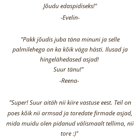
Jõudu edaspidiseks!"
-
Evelin
-
"Pakk jõudis juba täna minuni ja selle
palmilehega on ka kõik väga hästi.
Ilusad ja
hingelähedased asjad!
Suur tänu!"
-Reena
-
"Super! Suur aitäh nii kiire vastuse eest. Teil on
poes kõik nii armsad ja toredate firmade asjad,
mida muidu olen pidanud välismaalt tellima,
nii
tore :)"