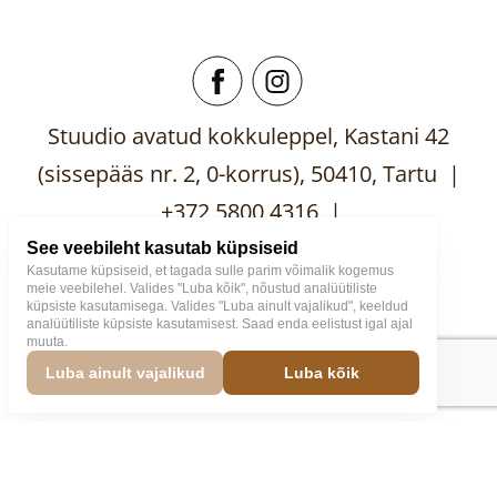
Stuudio avatud kokkuleppel, Kastani 42
(sissepääs nr. 2, 0-korrus), 50410, Tartu |
+372 5800 4316 |
mooblistuudio@gmail.com
See veebileht kasutab küpsiseid
Kasutame küpsiseid, et tagada sulle parim võimalik kogemus
meie veebilehel. Valides "Luba kõik", nõustud analüütiliste
küpsiste kasutamisega. Valides "Luba ainult vajalikud", keeldud
analüütiliste küpsiste kasutamisest. Saad enda eelistust igal ajal
muuta.
Mööblistuudio
2026
Väike
Luba ainult vajalikud
Luba kõik