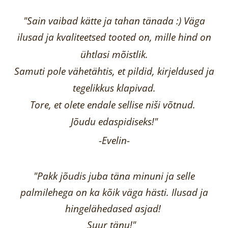
"Sain vaibad kätte ja tahan tänada :) Väga
ilusad ja kvaliteetsed tooted on, mille hind on
ühtlasi mõistlik.
Samuti pole vähetähtis, et pildid, kirjeldused ja
tegelikkus klapivad.
Tore, et olete endale sellise niši võtnud.
Jõudu edaspidiseks!"
-
Evelin
-
"Pakk jõudis juba täna minuni ja selle
palmilehega on ka kõik väga hästi.
Ilusad ja
hingelähedased asjad!
Suur tänu!"