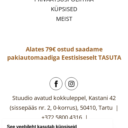
KÜPSISED
MEIST
Alates 79€ ostud saadame
pakiautomaadiga
Eestisiseselt
TASUTA
Stuudio avatud kokkuleppel, Kastani 42
(sissepääs nr. 2, 0-korrus), 50410, Tartu |
+372 5800 4316 |
mooblistuudio@gmail.com
See veebileht kasutab küpsiseid