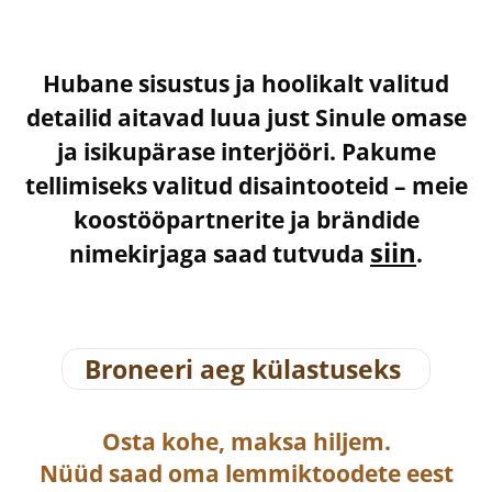
Hubane sisustus ja hoolikalt valitud
detailid aitavad luua just Sinule omase
ja isikupärase interjööri. Pakume
tellimiseks valitud disaintooteid – meie
koostööpartnerite ja brändide
siin
nimekirjaga saad tutvuda
.
Broneeri aeg külastuseks
Osta
kohe, maksa hiljem.
Nüüd saad oma lemmiktoodete eest