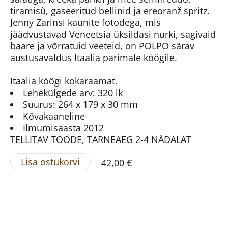
tiramisù, gaseeritud bellinid ja ereoranž spritz.
Jenny Zarinsi kaunite fotodega, mis
jäädvustavad Veneetsia üksildasi nurki, sagivaid
baare ja võrratuid veeteid, on POLPO särav
austusavaldus Itaalia parimale köögile.
Itaalia köögi kokaraamat.
Lehekülgede arv: 320 lk
Suurus: 264 x 179 x 30 mm
Kõvakaaneline
Ilmumisaasta 2012
TELLITAV TOODE, TARNEAEG 2-4 NÄDALAT
Lisa ostukorvi
42,00 €