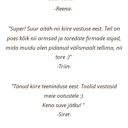
-Reena
-
"Super! Suur aitäh nii kiire vastuse eest. Teil on
poes kõik nii armsad ja toredate firmade asjad,
mida muidu olen pidanud välismaalt tellima,
nii
tore :)"
-
Triin
-
"Tänud kiire teeninduse eest. Toolid vastasid
meie ootustele :)
Kena suve jätku! "
-Siret-