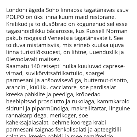
Londoni ägeda Soho linnaosa tagatänavas asuv
POLPO on üks linna kuumimaid restorane.
Kriitikud ja toidusõbrad on kogunenud sellesse
tagasihoidlikku bàcarosse, kus Russell Norman
pakub roogasid Veneetsia tagatänavatelt. See
toiduvalmistamisviis, mis erineb kuulsa ujuva
linna turistilõksudest, on lihtne, uuenduslik ja
ülevoolavalt maitsev.
Raamatu 140 retsepti hulka kuuluvad caprese-
virnad, suvikõrvitsafriikartulid, spargel
parmesani ja anšoovisevõiga, butternut-risotto,
arancini, küüliku cacciatore, soe pardisalat
kreeka pähklite ja peediga, krõbedad
beebipitsad prosciutto ja rukolaga, kammkarbid
sidruni ja piparmündiga, makrellitartar, linguine
rannakarpidega, merikoger, soe
kaheksajalasalat, pehme koorega krabi
parmesani taignas fenkolisalati ja apteegitilli
salatiga, kreeka pähkli ja mee semifreddo,