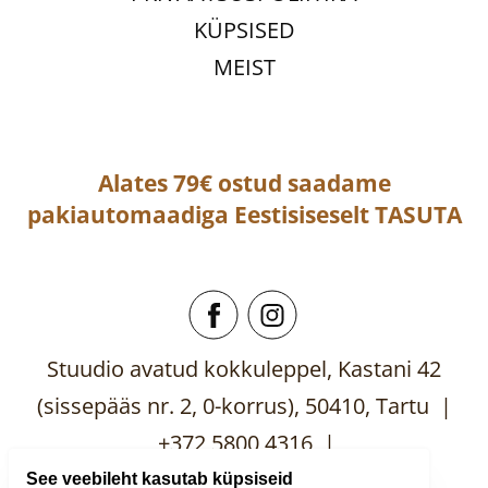
KÜPSISED
MEIST
Alates 79€ ostud saadame
pakiautomaadiga
Eestisiseselt
TASUTA
Stuudio avatud kokkuleppel, Kastani 42
(sissepääs nr. 2, 0-korrus), 50410, Tartu |
+372 5800 4316 |
mooblistuudio@gmail.com
See veebileht kasutab küpsiseid