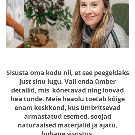
Sisusta oma kodu nii, et see peegeldaks
just sinu lugu. Vali enda ümber
detailid, mis kõnetavad ning loovad
hea tunde. Meie heaolu toetab kõige
enam keskkond, kus ümbritsevad
armastatud esemed, soojad
naturaalsed materjalid ja ajatu,
hubane sisustus.