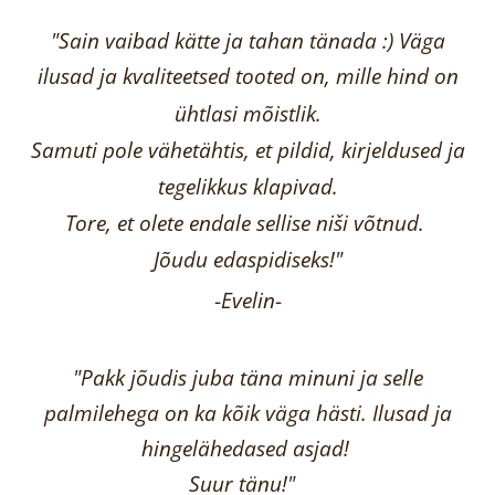
"Sain vaibad kätte ja tahan tänada :) Väga
ilusad ja kvaliteetsed tooted on, mille hind on
ühtlasi mõistlik.
Samuti pole vähetähtis, et pildid, kirjeldused ja
tegelikkus klapivad.
Tore, et olete endale sellise niši võtnud.
Jõudu edaspidiseks!"
-
Evelin
-
"Pakk jõudis juba täna minuni ja selle
palmilehega on ka kõik väga hästi.
Ilusad ja
hingelähedased asjad!
Suur tänu!"