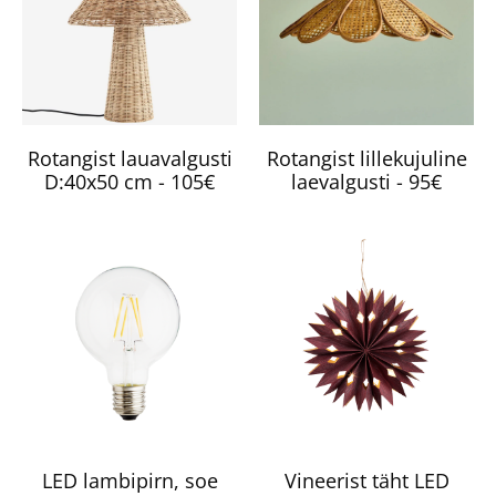
Rotangist lauavalgusti
Rotangist lillekujuline
D:40x50 cm - 105€
laevalgusti - 95€
LED lambipirn, soe
Vineerist täht LED