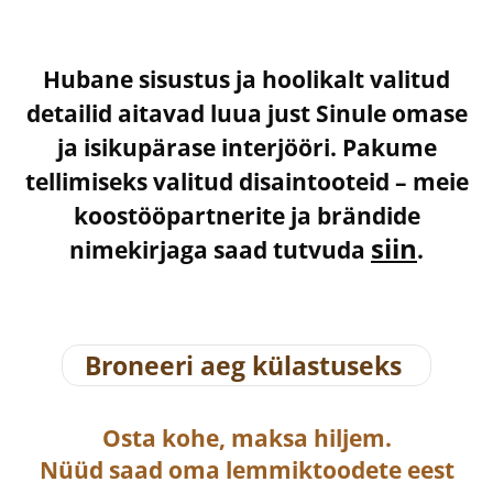
Hubane sisustus ja hoolikalt valitud
detailid aitavad luua just Sinule omase
ja isikupärase interjööri. Pakume
tellimiseks valitud disaintooteid – meie
koostööpartnerite ja brändide
siin
nimekirjaga saad tutvuda
.
Broneeri aeg külastuseks
Osta
kohe, maksa hiljem.
Nüüd saad oma lemmiktoodete eest