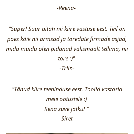
-Reena
-
"Super! Suur aitäh nii kiire vastuse eest. Teil on
poes kõik nii armsad ja toredate firmade asjad,
mida muidu olen pidanud välismaalt tellima,
nii
tore :)"
-
Triin
-
"Tänud kiire teeninduse eest. Toolid vastasid
meie ootustele :)
Kena suve jätku! "
-Siret-