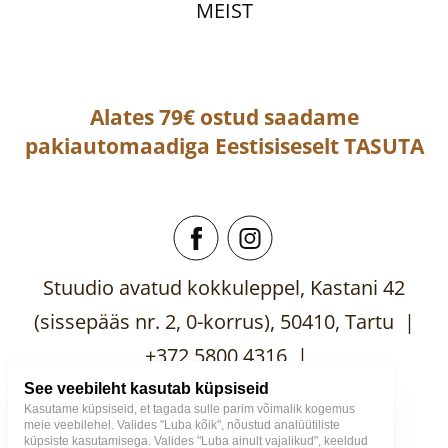
MEIST
Alates 79€ ostud saadame
pakiautomaadiga
Eestisiseselt
TASUTA
Stuudio avatud kokkuleppel, Kastani 42
(sissepääs nr. 2, 0-korrus), 50410, Tartu |
+372 5800 4316 |
mooblistuudio@gmail.com
See veebileht kasutab küpsiseid
Kasutame küpsiseid, et tagada sulle parim võimalik kogemus
meie veebilehel. Valides "Luba kõik", nõustud analüütiliste
küpsiste kasutamisega. Valides "Luba ainult vajalikud", keeldud