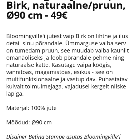
Birk, naturaalne/pruun,
Ø90 cm - 49€
Bloomingville'i jutest vaip Birk on lihtne ja ilus
detail sinu põrandale. Ümmarguse vaiba serv
on tumedam pruun, see muudab vaiba kaunilt
omanäoliseks ja loob põrandale pehme ning
naturaalse katte. Kasutage vaipa köögis,
vannitoas, magamistoas, esikus - see on
multifunktsionaalne ja vastupidav. Puhastatav
kuivalt tolmuimejaga, vajadusel kergelt niiske
lapiga.
Materjal: 100% jute
Mõõdud: Ø90 cm
Disainer Betina Stampe asutas Bloomingville'i