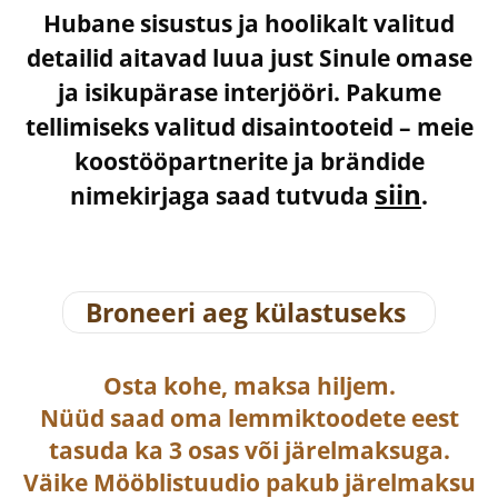
Hubane sisustus ja hoolikalt valitud
detailid aitavad luua just Sinule omase
ja isikupärase interjööri. Pakume
tellimiseks valitud disaintooteid – meie
koostööpartnerite ja brändide
siin
nimekirjaga saad tutvuda
.
Broneeri aeg külastuseks
Osta
kohe, maksa hiljem.
Nüüd saad oma lemmiktoodete eest
tasuda ka
3 osas või järelmaksuga
.
Väike Mööblistuudio pakub järelmaksu