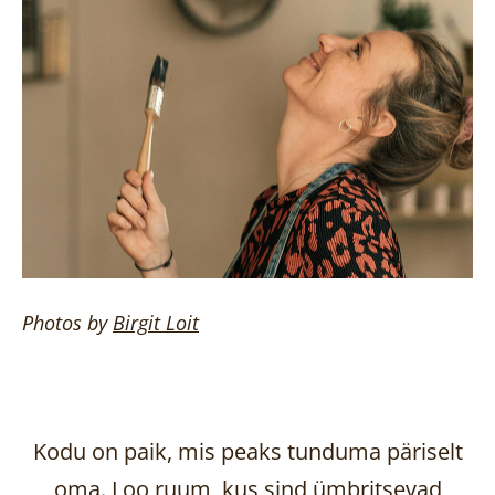
Photos by
Birgit
Loit
Kodu on paik, mis peaks tunduma päriselt
oma. Loo ruum, kus sind ümbritsevad