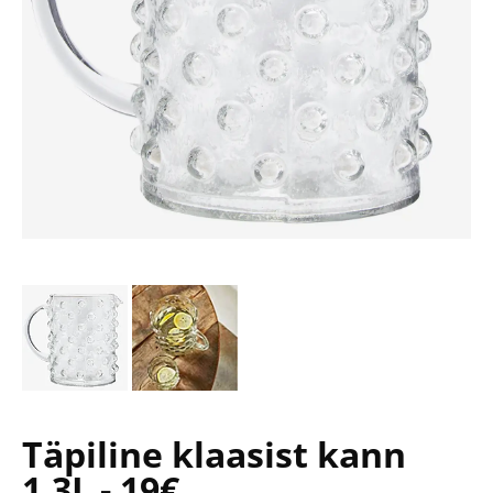
Täpiline klaasist kann
1,3L - 19€