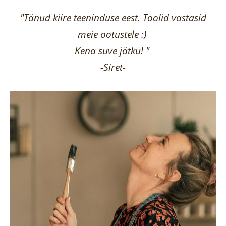
"Tänud kiire teeninduse eest. Toolid vastasid
meie ootustele :)
Kena suve jätku! "
-Siret-