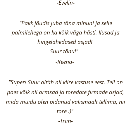
-
Evelin
-
"Pakk jõudis juba täna minuni ja selle
palmilehega on ka kõik väga hästi.
Ilusad ja
hingelähedased asjad!
Suur tänu!"
-Reena
-
"Super! Suur aitäh nii kiire vastuse eest. Teil on
poes kõik nii armsad ja toredate firmade asjad,
mida muidu olen pidanud välismaalt tellima,
nii
tore :)"
-
Triin
-