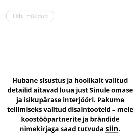
Läbi müüdud
Hubane sisustus ja hoolikalt valitud
detailid aitavad luua just Sinule omase
ja isikupärase interjööri. Pakume
tellimiseks valitud disaintooteid – meie
koostööpartnerite ja brändide
siin
nimekirjaga saad tutvuda
.