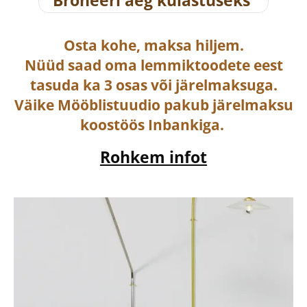
Broneeri aeg külastuseks
Osta
kohe, maksa hiljem.
Nüüd saad oma lemmiktoodete eest
tasuda ka
3 osas või järelmaksuga
.
Väike Mööblistuudio pakub järelmaksu
koostöös Inbankiga.
Rohkem infot