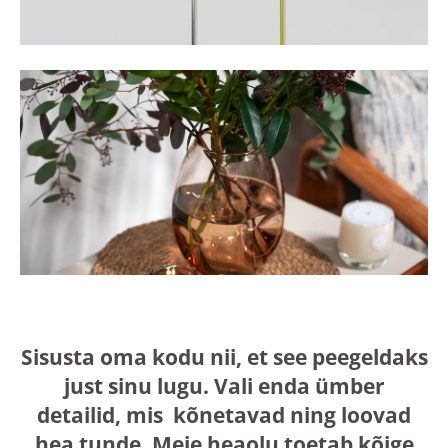
Sisusta oma kodu nii, et see peegeldaks
just sinu lugu. Vali enda ümber
detailid, mis kõnetavad ning loovad
hea tunde. Meie heaolu toetab kõige