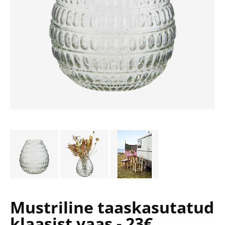
Mustriline taaskasutatud
klaasist vaas - 23€