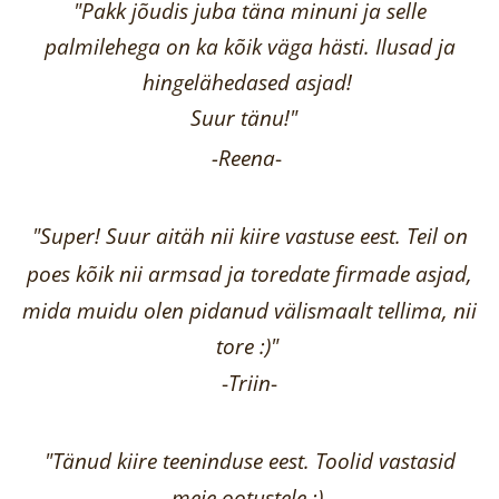
"Pakk jõudis juba täna minuni ja selle
palmilehega on ka kõik väga hästi.
Ilusad ja
hingelähedased asjad!
Suur tänu!"
-Reena
-
"Super! Suur aitäh nii kiire vastuse eest. Teil on
poes kõik nii armsad ja toredate firmade asjad,
mida muidu olen pidanud välismaalt tellima,
nii
tore :)"
-
Triin
-
"Tänud kiire teeninduse eest. Toolid vastasid
meie ootustele :)