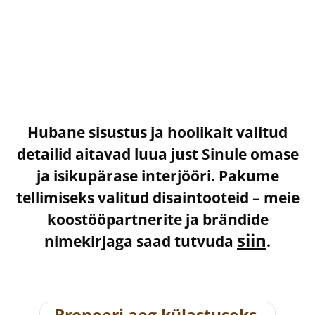
Hubane sisustus ja hoolikalt valitud
detailid aitavad luua just Sinule omase
ja isikupärase interjööri. Pakume
tellimiseks valitud disaintooteid – meie
koostööpartnerite ja brändide
siin
nimekirjaga saad tutvuda
.