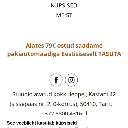
KÜPSISED
MEIST
Alates 79€ ostud saadame
pakiautomaadiga
Eestisiseselt
TASUTA
Stuudio avatud kokkuleppel, Kastani 42
(sissepääs nr. 2, 0-korrus), 50410, Tartu |
+372 5800 4316 |
mooblistuudio@gmail.com
See veebileht kasutab küpsiseid