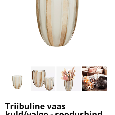
Triibuline vaas
kuld/valge - soodushind