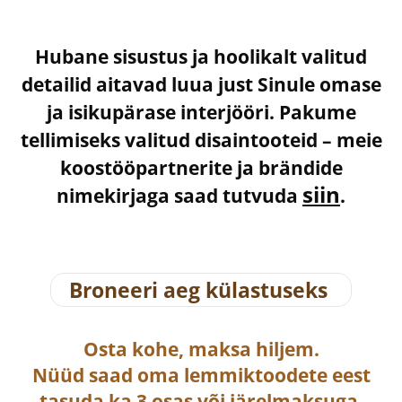
Hubane sisustus ja hoolikalt valitud
detailid aitavad luua just Sinule omase
ja isikupärase interjööri. Pakume
tellimiseks valitud disaintooteid – meie
koostööpartnerite ja brändide
siin
nimekirjaga saad tutvuda
.
Broneeri aeg külastuseks
Osta
kohe, maksa hiljem.
Nüüd saad oma lemmiktoodete eest
tasuda ka
3 osas või järelmaksuga
.