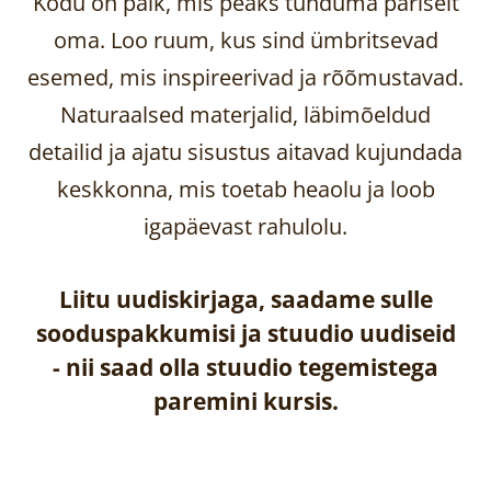
Kodu on paik, mis peaks tunduma päriselt
oma. Loo ruum, kus sind ümbritsevad
esemed, mis inspireerivad ja rõõmustavad.
Naturaalsed materjalid, läbimõeldud
detailid ja ajatu sisustus aitavad kujundada
keskkonna, mis toetab heaolu ja loob
igapäevast rahulolu.
Liitu uudiskirjaga, saadame sulle
sooduspakkumisi ja stuudio uudiseid
-
nii saad olla stuudio tegemistega
paremini kursis.