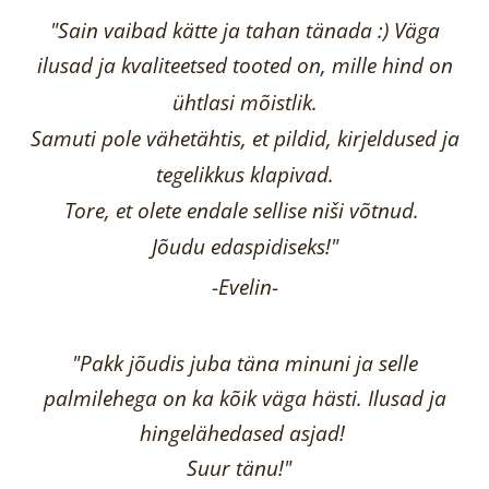
"Sain vaibad kätte ja tahan tänada :) Väga
ilusad ja kvaliteetsed tooted on, mille hind on
ühtlasi mõistlik.
Samuti pole vähetähtis, et pildid, kirjeldused ja
tegelikkus klapivad.
Tore, et olete endale sellise niši võtnud.
Jõudu edaspidiseks!"
-
Evelin
-
"Pakk jõudis juba täna minuni ja selle
palmilehega on ka kõik väga hästi.
Ilusad ja
hingelähedased asjad!
Suur tänu!"