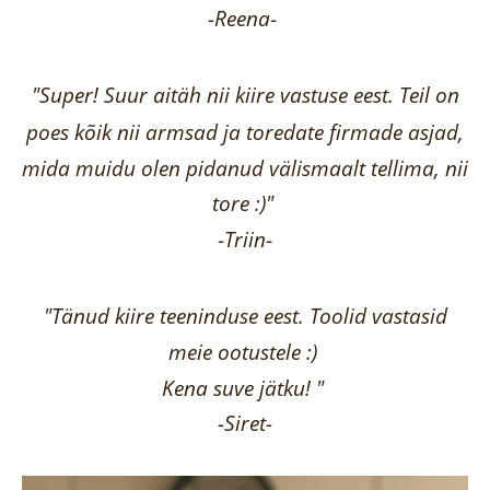
-Reena
-
"Super! Suur aitäh nii kiire vastuse eest. Teil on
poes kõik nii armsad ja toredate firmade asjad,
mida muidu olen pidanud välismaalt tellima,
nii
tore :)"
-
Triin
-
"Tänud kiire teeninduse eest. Toolid vastasid
meie ootustele :)
Kena suve jätku! "
-Siret-