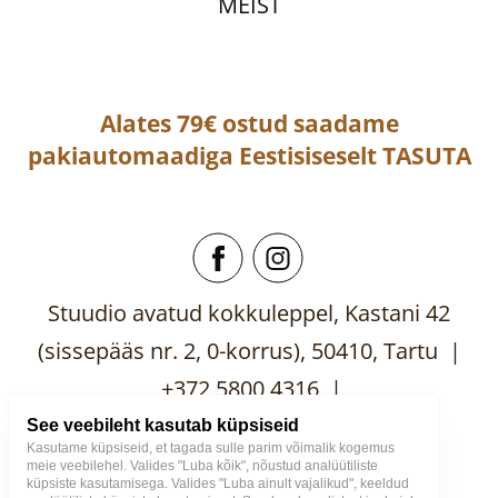
MEIST
Alates 79€ ostud saadame
pakiautomaadiga
Eestisiseselt
TASUTA
Stuudio avatud kokkuleppel, Kastani 42
(sissepääs nr. 2, 0-korrus), 50410, Tartu |
+372 5800 4316 |
mooblistuudio@gmail.com
See veebileht kasutab küpsiseid
Kasutame küpsiseid, et tagada sulle parim võimalik kogemus
meie veebilehel. Valides "Luba kõik", nõustud analüütiliste
küpsiste kasutamisega. Valides "Luba ainult vajalikud", keeldud