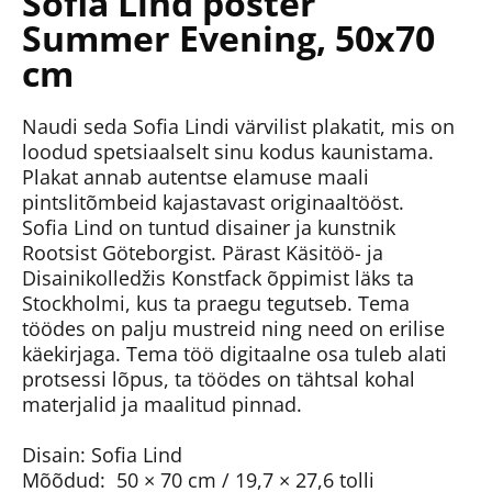
Sofia Lind poster
Summer Evening, 50x70
cm
Naudi seda Sofia Lindi värvilist plakatit, mis on
loodud spetsiaalselt sinu kodus kaunistama.
Plakat annab autentse elamuse maali
pintslitõmbeid kajastavast originaaltööst.
Sofia Lind on tuntud disainer ja kunstnik
Rootsist Göteborgist. Pärast Käsitöö- ja
Disainikolledžis Konstfack õppimist läks ta
Stockholmi, kus ta praegu tegutseb. Tema
töödes on palju mustreid ning need on erilise
käekirjaga. Tema töö digitaalne osa tuleb alati
protsessi lõpus, ta töödes on tähtsal kohal
materjalid ja maalitud pinnad.
Disain: Sofia Lind
Mõõdud: 50 × 70 cm / 19,7 × 27,6 tolli