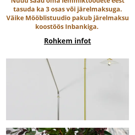
Nüüd saad oma lemmiktoodete eest
tasuda ka
3 osas või järelmaksuga
.
Väike Mööblistuudio pakub järelmaksu
koostöös Inbankiga.
Rohkem infot