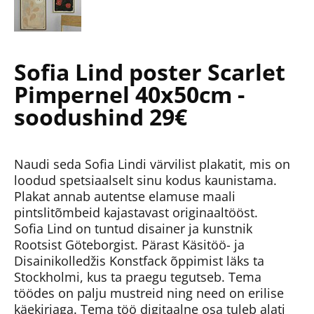
Sofia Lind poster Scarlet
Pimpernel 40x50cm -
soodushind 29€
Naudi seda Sofia Lindi värvilist plakatit, mis on
loodud spetsiaalselt sinu kodus kaunistama.
Plakat annab autentse elamuse maali
pintslitõmbeid kajastavast originaaltööst.
Sofia Lind on tuntud disainer ja kunstnik
Rootsist Göteborgist. Pärast Käsitöö- ja
Disainikolledžis Konstfack õppimist läks ta
Stockholmi, kus ta praegu tegutseb. Tema
töödes on palju mustreid ning need on erilise
käekirjaga. Tema töö digitaalne osa tuleb alati