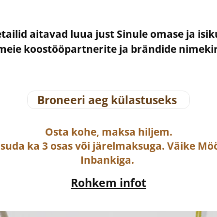
etailid aitavad luua just Sinule omase ja isi
– meie koostööpartnerite ja brändide nimek
Broneeri aeg külastuseks
Osta
kohe, maksa hiljem.
asuda ka
3 osas või järelmaksuga
. Väike Mö
Inbankiga.
Rohkem infot