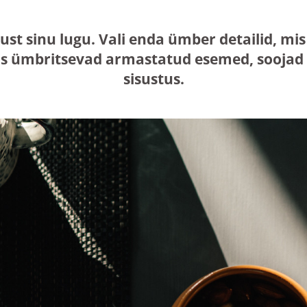
just sinu lugu. Vali enda ümber detailid, 
s ümbritsevad armastatud esemed, soojad n
sisustus.