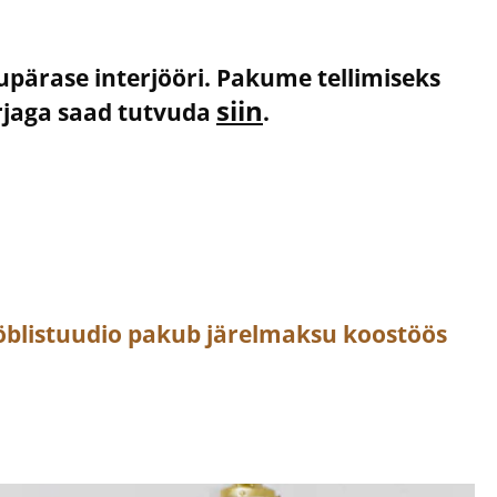
kupärase interjööri. Pakume tellimiseks
siin
irjaga saad tutvuda
.
öblistuudio pakub järelmaksu koostöös