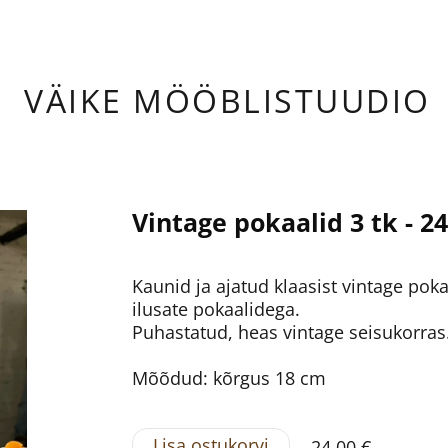
ÄIKE
MÖÖBLISTUUDIO
Vintage pokaalid 3 tk - 24
Kaunid ja ajatud klaasist vintage poka
ilusate pokaalidega.
Puhastatud, heas vintage seisukorras
Mõõdud: kõrgus 18 cm
Lisa ostukorvi
24,00 €