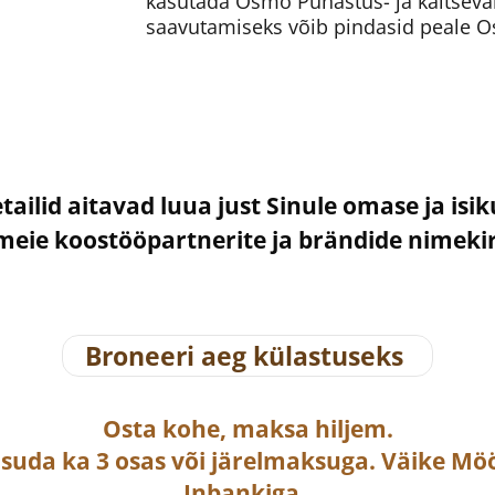
kasutada Osmo Puhastus- ja kaitseva
saavutamiseks võib pindasid peale O
etailid aitavad luua just Sinule omase ja isi
– meie koostööpartnerite ja brändide nimek
Broneeri aeg külastuseks
Osta
kohe, maksa hiljem.
asuda ka
3 osas või järelmaksuga
. Väike Mö
Inbankiga.