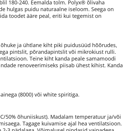
lil 180-240. Eemalda tolm. Polyx® õlivaha
ade hulgas puidu naturaalne iseloom. Seega on
a toodet ääre peal, eriti kui tegemist on
 õhuke ja ühtlane kiht piki puidusüüd hõõrudes,
 pintslit, põrandapintslit või mikrokiust rulli.
entilatsioon. Teine kiht kanda peale samamoodi
 pindade renoveerimiseks piisab ühest kihist. Kanda
nega (8000) või white spiritiga.
3°C/50% õhuniiskust). Madalam temperatuur ja/või
isaega. Tagage kuivamise ajal hea ventilatsioon.
b 2-3 nädalaga. Võimalusel pindasid vaipadega