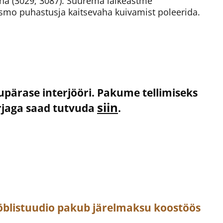
ha (3029; 3087). Suurema läikeastme
smo puhastusja kaitsevaha kuivamist poleerida.
kupärase interjööri. Pakume tellimiseks
siin
irjaga saad tutvuda
.
öblistuudio pakub järelmaksu koostöös