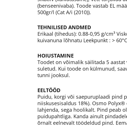
(benseenivaba). Toode vastab EL mää
500gr/l (Cat A/i (2010)).
TEHNILISED ANDMED
Erikaal (tihedus): 0.88-0,95 g/cm³ Vi
kuivanuna lõhnatu Leekpunkt : > 60°
HOIUSTAMINE
Toodet on võimalik säilitada 5 aastat 
suletud. Kui toode on külmunud, saav
tunni jooksul.
EELTÖÖD
Puidu, korgi või saepuruplaadi pind
niiskusesisaldus 18%). Osmo Polyx® õ
lahjenda, sega hoolikalt. Pind peab o
puidupahtliga. Kanda ainult pindadele
õrnalt eelnevalt töödeldud pind. Eemal