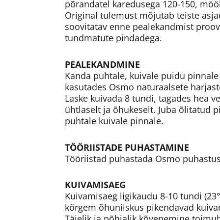
põrandatel karedusega 120-150, mööb
Original tulemust mõjutab teiste asj
soovitatav enne pealekandmist proovid
tundmatute pindadega.
PEALEKANDMINE
Kanda puhtale, kuivale puidu pinnale
kasutades Osmo naturaalsete harjastega
Laske kuivada 8 tundi, tagades hea v
ühtlaselt ja õhukeselt. Juba õlitatud
puhtale kuivale pinnale.
TÖÖRIISTADE PUHASTAMINE
Tööriistad puhastada Osmo puhastusai
KUIVAMISAEG
Kuivamisaeg ligikaudu 8-10 tundi (2
kõrgem õhuniiskus pikendavad kuivam
Täielik ja põhjalik kõvenemine toimu