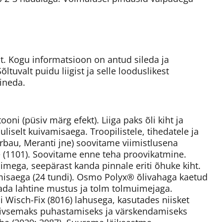
ist. Kogu informatsioon on antud sileda ja
ltuvalt puidu liigist ja selle looduslikest
ineda.
ni (püsiv märg efekt). Liiga paks õli kiht ja
liselt kuivamisaega. Troopilistele, tihedatele ja
erbau, Meranti jne) soovitame viimistlusena
 (1101). Soovitame enne teha proovikatmine.
mega, seepärast kanda pinnale eriti õhuke kiht.
misaega (24 tundi). Osmo Polyx® õlivahaga kaetud
ada lahtine mustus ja tolm tolmuimejaga.
isch-Fix (8016) lahusega, kasutades niisket
iivsemaks puhastamiseks ja värskendamiseks