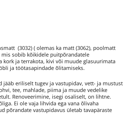
asmatt (3032) ( olemas ka matt (3062), poolmatt
d, mis sobib kõikidele puitpõrandatele
a kork ja terrakota, kivi või muude glasuurimata
öbli ja töötasapindade õlitamiseks.
ääb eriliselt tugev ja vastupidav, vett- ja mustust
 kohvi, tee, mahlade, piima ja muude vedelike
ult. Renoveerimine, isegi osaliselt, on lihtne.
õliga. Ei ole vaja lihvida ega vana õlivaha
d põrandate vastupidavus ületab tavapäraste