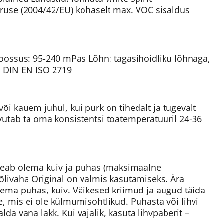
ruse (2004/42/EU) kohaselt max. VOC sisaldus
skoossus: 95-240 mPas Lõhn: tagasihoidliku lõhnaga,
C DIN EN ISO 2719
või kauem juhul, kui purk on tihedalt ja tugevalt
utab ta oma konsistentsi toatemperatuuril 24-36
 peab olema kuiv ja puhas (maksimaalne
livaha Original on valmis kasutamiseks. Ära
lema puhas, kuiv. Väikesed kriimud ja augud täida
, mis ei ole külmumisohtlikud. Puhasta või lihvi
da vana lakk. Kui vajalik, kasuta lihvpaberit –