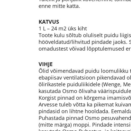
enne mitte katta.
KATVUS
1 L – 24 m2 üks kiht
Toote kulu sõltub oluliselt puidu liig
hööveldatud/lihvitud pindade jaoks. Sõ
omadustest võivad lõpptulemused er
VIHJE
Õlid võimendavad puidu loomulikku too
ebapiisav ventilatsioon pikendavad olu
õlirikastele puiduliikidele (Wenge, M
kasutada Osmo õlivaha väärispuidule
Korgist pinnad on kõrgema imamisvõi
Arvesse tuleb võtta ka pikemat kuiva
pindasid on lihtne hooldada. Eemald
Puhastada pinnad Osmo pesuvahendi W
(mitte märga) moppi. Pindade intens