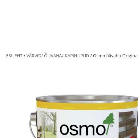
V
ESILEHT
/
VÄRVID/ ÕLIVAHA/ KAPINUPUD
/
Osmo õlivaha Original