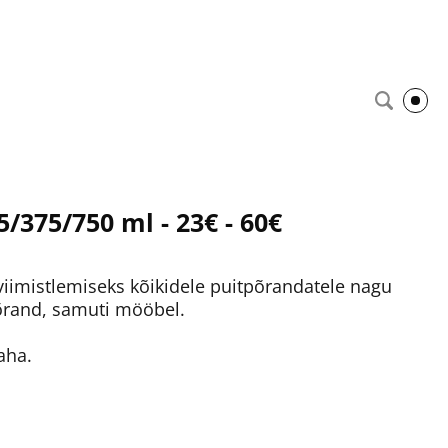
/375/750 ml - 23€ - 60€
iimistlemiseks kõikidele puitpõrandatele nagu
põrand, samuti mööbel.
aha.