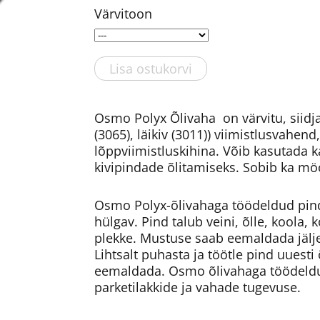
Värvitoon
Lisa ostukorvi
Osmo Polyx Õlivaha on värvitu, siidj
(3065), läikiv (3011)) viimistlusvahen
lõppviimistluskihina. Võib kasutada k
kivipindade õlitamiseks. Sobib ka mö
Osmo Polyx-õlivahaga töödeldud pind j
hülgav. Pind talub veini, õlle, koola,
plekke. Mustuse saab eemaldada jäljet
Lihtsalt puhasta ja töötle pind uuesti 
eemaldada. Osmo õlivahaga töödeldu
parketilakkide ja vahade tugevuse.