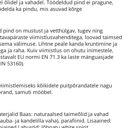
 õlidel ja vahadel. Töödeldud pind ei pragune,
ödelda ka pindu, mis asuvad kõrge
d pind on mustust ja vetthülgav, tugev ning
 tavapäraste viimistlusvahenditega, loovad taimsed
sema välimuse. Lihtne peale kanda kruntimine ja
ega ja raha. Kuiv viimistlus on ohutu inimestele,
astavalt EU normi EN 71.3 ka laste mänguasjade
DIN 53160).
iimistlemiseks kõikidele puitpõrandatele nagu
põrand, samuti mööbel.
erjalid Baas: naturaalsed taimeõlid ja vahad
rnauba- ja kandelilla vaha), parafiinid. Lisaained:
abiained Lahustid: lõhnatu white spirit