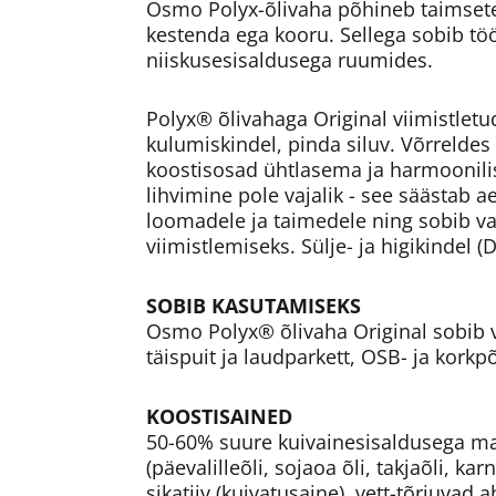
Osmo Polyx-õlivaha põhineb taimsetel
kestenda ega kooru. Sellega sobib tö
niiskusesisaldusega ruumides.
Polyx® õlivahaga Original viimistletu
kulumiskindel, pinda siluv. Võrreldes
koostisosad ühtlasema ja harmoonili
lihvimine pole vajalik - see säästab a
loomadele ja taimedele ning sobib v
viimistlemiseks. Sülje- ja higikindel (
SOBIB KASUTAMISEKS
Osmo Polyx® õlivaha Original sobib v
täispuit ja laudparkett, OSB- ja kork
KOOSTISAINED
50-60% suure kuivainesisaldusega mat
(päevalilleõli, sojaoa õli, takjaõli, ka
sikatiiv (kuivatusaine), vett-tõrjuvad 