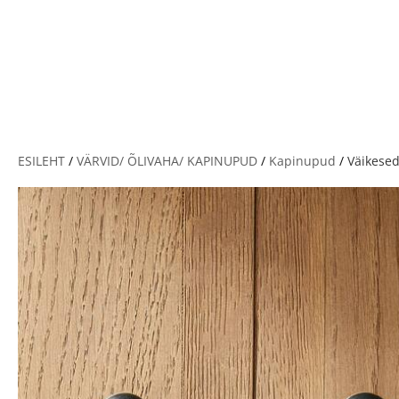
V
ESILEHT
/
VÄRVID/ ÕLIVAHA/ KAPINUPUD
/
Kapinupud
/
Väikese