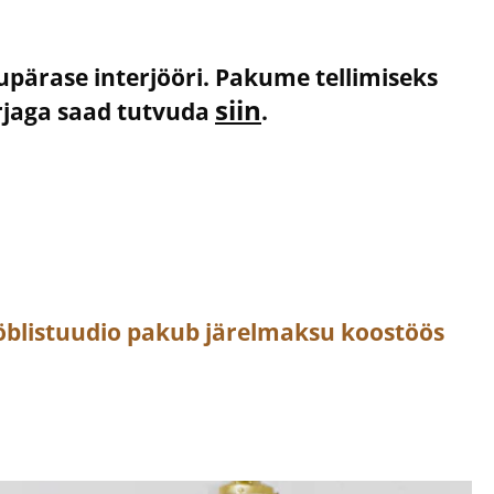
kupärase interjööri. Pakume tellimiseks
siin
irjaga saad tutvuda
.
öblistuudio pakub järelmaksu koostöös