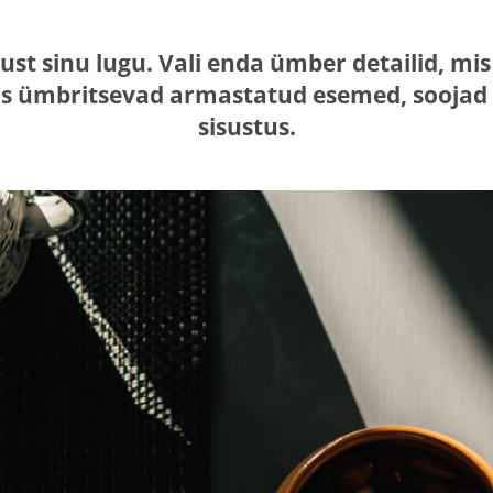
just sinu lugu. Vali enda ümber detailid, 
s ümbritsevad armastatud esemed, soojad n
sisustus.