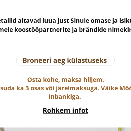
etailid aitavad luua just Sinule omase ja isi
– meie koostööpartnerite ja brändide nimek
Broneeri aeg külastuseks
Osta
kohe, maksa hiljem.
asuda ka
3 osas või järelmaksuga
. Väike Mö
Inbankiga.
Rohkem infot