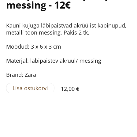
messing - 12€
Kauni kujuga läbipaistvad akrüülist kapinupud,
metalli toon messing. Pakis 2 tk.
Mõõdud: 3 x 6 x 3 cm
Materjal: läbipaistev akrüül/ messing
Bränd: Zara
Lisa ostukorvi
12,00 €