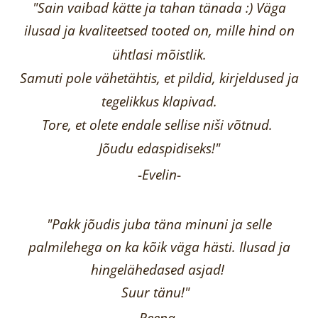
"Sain vaibad kätte ja tahan tänada :) Väga
ilusad ja kvaliteetsed tooted on, mille hind on
ühtlasi mõistlik.
Samuti pole vähetähtis, et pildid, kirjeldused ja
tegelikkus klapivad.
Tore, et olete endale sellise niši võtnud.
Jõudu edaspidiseks!"
-
Evelin
-
"Pakk jõudis juba täna minuni ja selle
palmilehega on ka kõik väga hästi.
Ilusad ja
hingelähedased asjad!
Suur tänu!"
-Reena
-