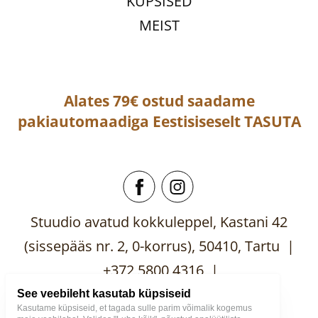
KÜPSISED
MEIST
Alates 79€ ostud saadame
pakiautomaadiga
Eestisiseselt
TASUTA
Stuudio avatud kokkuleppel, Kastani 42
(sissepääs nr. 2, 0-korrus), 50410, Tartu |
+372 5800 4316 |
mooblistuudio@gmail.com
See veebileht kasutab küpsiseid
Kasutame küpsiseid, et tagada sulle parim võimalik kogemus