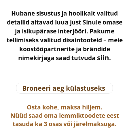
Hubane sisustus ja hoolikalt valitud
detailid aitavad luua just Sinule omase
ja isikupärase interjööri. Pakume
tellimiseks valitud disaintooteid – meie
koostööpartnerite ja brändide
siin
nimekirjaga saad tutvuda
.
Broneeri aeg külastuseks
Osta
kohe, maksa hiljem.
Nüüd saad oma lemmiktoodete eest
tasuda ka
3 osas või järelmaksuga
.