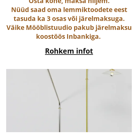
Osta
kohe, maksa hiljem.
Nüüd saad oma lemmiktoodete eest
tasuda ka
3 osas või järelmaksuga
.
Väike Mööblistuudio pakub järelmaksu
koostöös Inbankiga.
Rohkem infot