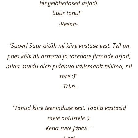
hingelähedased asjad!
Suur tänu!"
-Reena
-
"Super! Suur aitäh nii kiire vastuse eest. Teil on
poes kõik nii armsad ja toredate firmade asjad,
mida muidu olen pidanud välismaalt tellima,
nii
tore :)"
-
Triin
-
"Tänud kiire teeninduse eest. Toolid vastasid
meie ootustele :)
Kena suve jätku! "
-Siret-