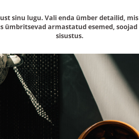
just sinu lugu. Vali enda ümber detailid, 
s ümbritsevad armastatud esemed, soojad n
sisustus.