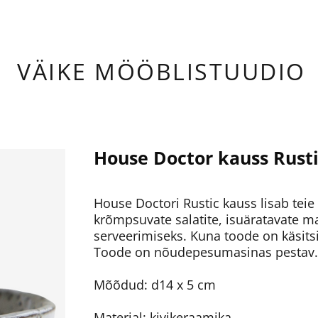
ÄIKE
MÖÖBLISTUUDIO
House Doctor kauss Rustic
House Doctori Rustic kauss lisab teie 
krõmpsuvate salatite, isuäratavate m
serveerimiseks. Kuna toode on käsitsi
Toode on nõudepesumasinas pestav.
Mõõdud: d14 x 5 cm
Materjal: kivikeraamika