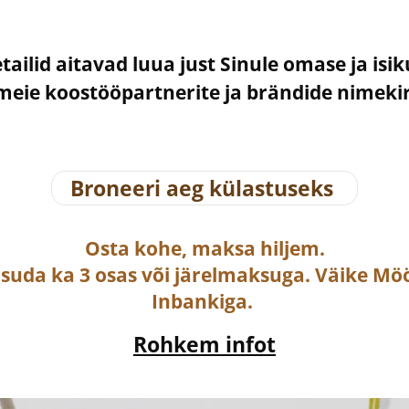
etailid aitavad luua just Sinule omase ja isi
– meie koostööpartnerite ja brändide nimek
Broneeri aeg külastuseks
Osta
kohe, maksa hiljem.
asuda ka
3 osas või järelmaksuga
. Väike Mö
Inbankiga.
Rohkem infot