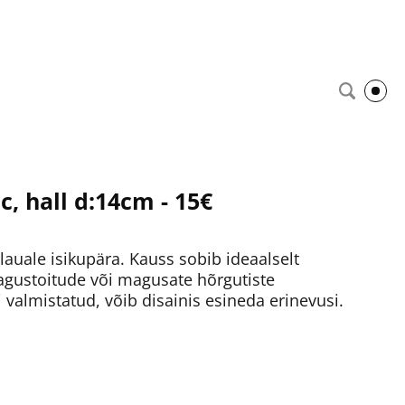
, hall d:14cm - 15€
lauale isikupära. Kauss sobib ideaalselt
agustoitude või magusate hõrgutiste
 valmistatud, võib disainis esineda erinevusi.