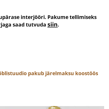
kupärase interjööri. Pakume tellimiseks
siin
irjaga saad tutvuda
.
öblistuudio pakub järelmaksu koostöös