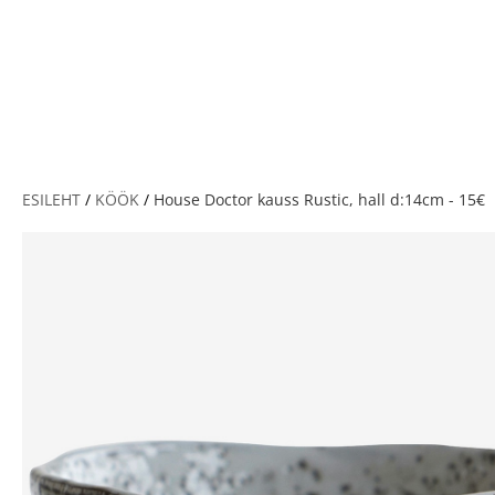
V
ESILEHT
/
KÖÖK
/
House Doctor kauss Rustic, hall d:14cm - 15€