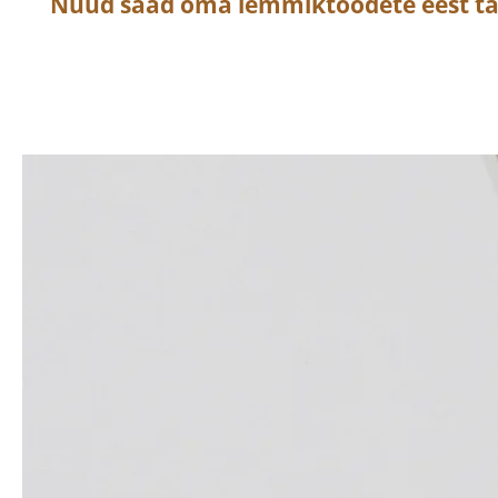
Nüüd saad oma lemmiktoodete eest t