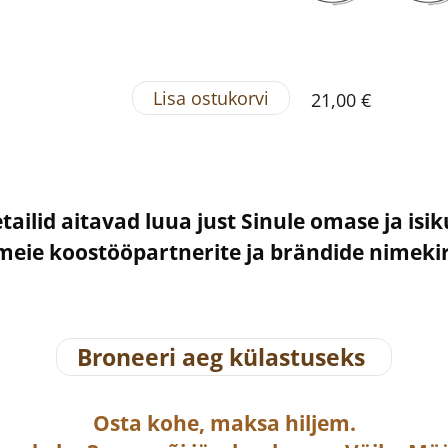
Lisa ostukorvi
21,00 €
etailid aitavad luua just Sinule omase ja isi
– meie koostööpartnerite ja brändide nimek
Broneeri aeg külastuseks
Osta
kohe, maksa hiljem.