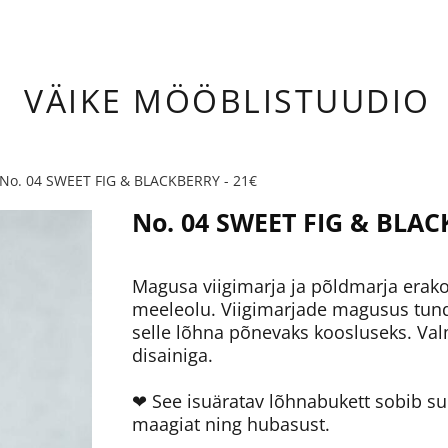
ÄIKE
MÖÖBLISTUUDIO
No. 04 SWEET FIG & BLACKBERRY - 21€
No. 04 SWEET FIG & BLA
Magusa viigimarja ja põldmarja erak
meeleolu. Viigimarjade magusus tun
selle lõhna põnevaks koosluseks. Valm
disainiga.
❤ See isuäratav lõhnabukett sobib su
maagiat ning hubasust.