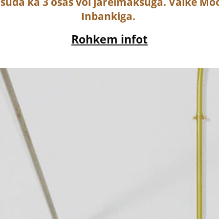
asuda ka
3 osas või järelmaksuga
. Väike Mö
Inbankiga.
Rohkem infot