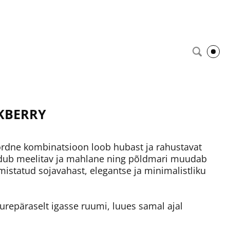
CKBERRY
ordne kombinatsioon loob hubast ja rahustavat
dub meelitav ja mahlane ning põldmari muudab
istatud sojavahast, elegantse ja minimalistliku
urepäraselt igasse ruumi, luues samal ajal