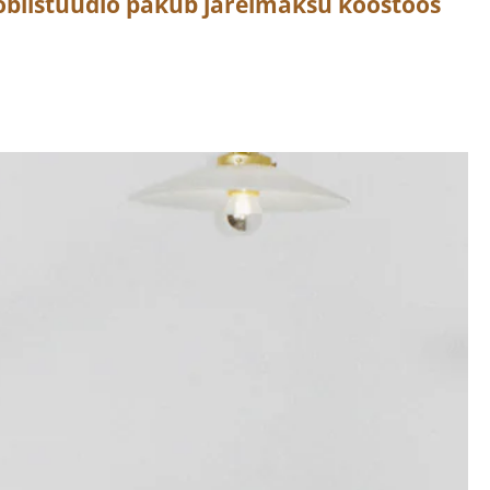
öblistuudio pakub järelmaksu koostöös