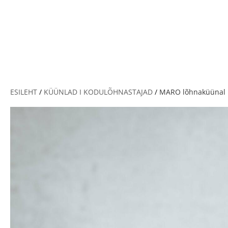
V
ESILEHT
/
KÜÜNLAD I KODULÕHNASTAJAD
/
MARO lõhnaküünal 