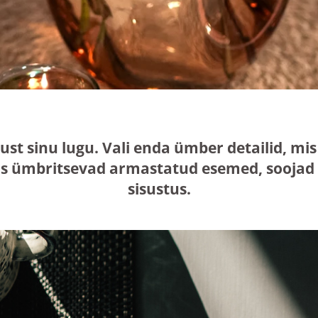
just sinu lugu. Vali enda ümber detailid, 
s ümbritsevad armastatud esemed, soojad n
sisustus.