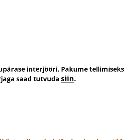
kupärase interjööri. Pakume tellimiseks
siin
irjaga saad tutvuda
.