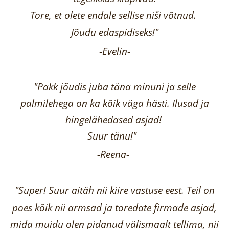
Tore, et olete endale sellise niši võtnud.
Jõudu edaspidiseks!"
-
Evelin
-
"Pakk jõudis juba täna minuni ja selle
palmilehega on ka kõik väga hästi.
Ilusad ja
hingelähedased asjad!
Suur tänu!"
-Reena
-
"Super! Suur aitäh nii kiire vastuse eest. Teil on
poes kõik nii armsad ja toredate firmade asjad,
mida muidu olen pidanud välismaalt tellima,
nii