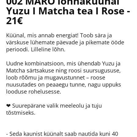
002 MARO lõhnaküünal
Yuzu I Matcha tea I Rose -
21€
Küünal, mis annab energiat! Toob sära ja
värskuse lühemate päevade ja pikemate ööde
perioodi. Lilleline lõhn.
Uudne kombinatsioon, mis ühendab Yuzu ja
Matcha särtsakuse ning roosi suursugususe,
loob rõõmu ja mugavustunnet – roose
nuusutades on peaaegu tunne, nagu uppuks
looduse rohelusesse.
❤ Suurepärane valik meeleolu ja tuju
tõstmiseks.
- Seda kaunist küünalt saab nautida kuni 40