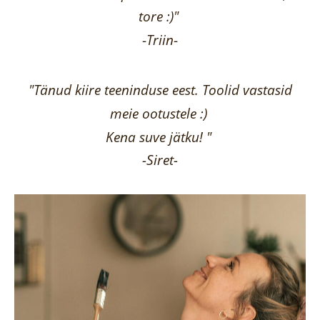
tore :)"
-
Triin
-
"Tänud kiire teeninduse eest. Toolid vastasid
meie ootustele :)
Kena suve jätku! "
-Siret-