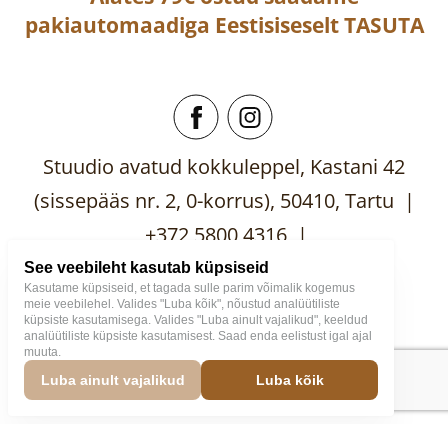
pakiautomaadiga
Eestisiseselt
TASUTA
Stuudio avatud kokkuleppel, Kastani 42
(sissepääs nr. 2, 0-korrus), 50410, Tartu |
+372 5800 4316 |
mooblistuudio@gmail.com
See veebileht kasutab küpsiseid
Kasutame küpsiseid, et tagada sulle parim võimalik kogemus
meie veebilehel. Valides "Luba kõik", nõustud analüütiliste
küpsiste kasutamisega. Valides "Luba ainult vajalikud", keeldud
analüütiliste küpsiste kasutamisest. Saad enda eelistust igal ajal
muuta.
Mööblistuudio
2026
Väike
Luba ainult vajalikud
Luba kõik