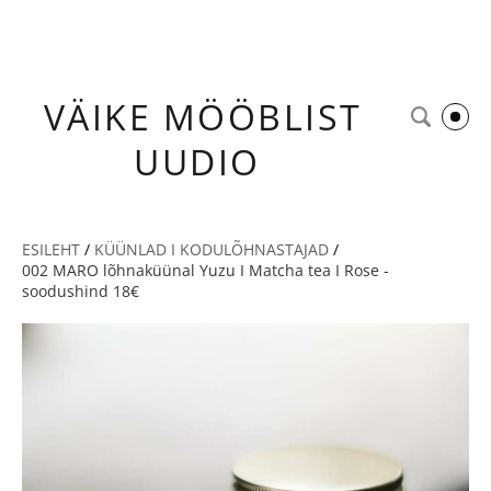
VÄIKE
MÖÖBLIST
UUDIO
ESILEHT
/
KÜÜNLAD I KODULÕHNASTAJAD
/
002 MARO lõhnaküünal Yuzu I Matcha tea I Rose -
soodushind 18€