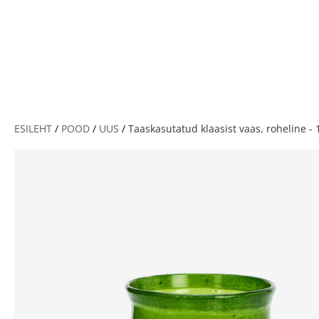
V
ESILEHT
/
POOD
/
UUS
/
Taaskasutatud klaasist vaas, roheline - 