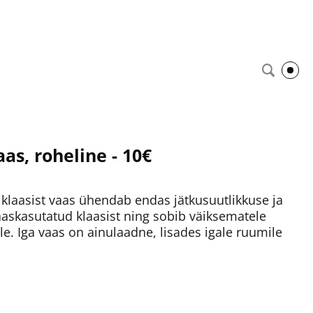
as, roheline - 10€
 klaasist vaas ühendab endas jätkusuutlikkuse ja
aaskasutatud klaasist ning sobib väiksematele
e. Iga vaas on ainulaadne, lisades igale ruumile