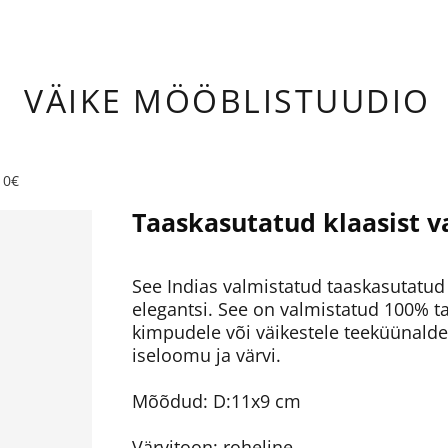
ÄIKE
MÖÖBLISTUUDIO
10€
Taaskasutatud klaasist va
See Indias valmistatud taaskasutatud
elegantsi. See on valmistatud 100% t
kimpudele või väikestele teeküünaldel
iseloomu ja värvi.
Mõõdud: D:11x9 cm
Värvitoon: roheline