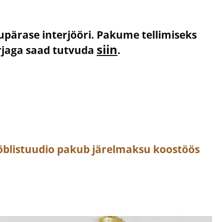
kupärase interjööri. Pakume tellimiseks
siin
irjaga saad tutvuda
.
öblistuudio pakub järelmaksu koostöös