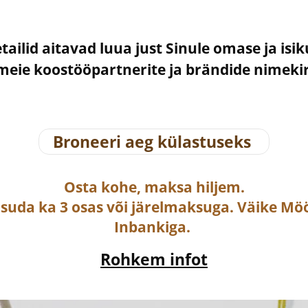
etailid aitavad luua just Sinule omase ja isi
– meie koostööpartnerite ja brändide nimek
Broneeri aeg külastuseks
Osta
kohe, maksa hiljem.
asuda ka
3 osas või järelmaksuga
. Väike Mö
Inbankiga.
Rohkem infot