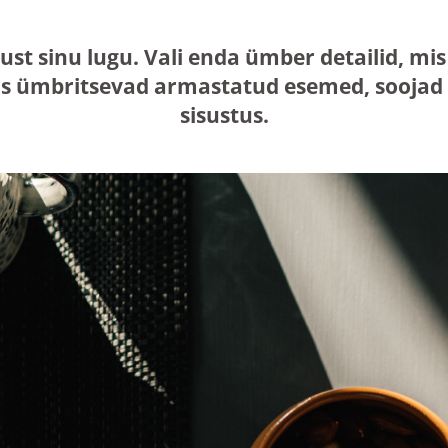
just sinu lugu. Vali enda ümber detailid, 
s ümbritsevad armastatud esemed, soojad n
sisustus.