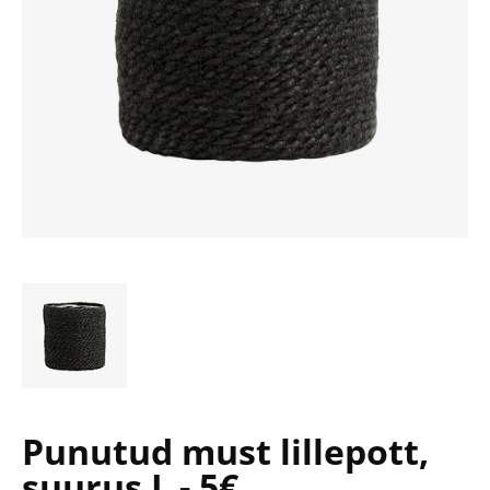
Punutud must lillepott,
suurus L - 5€