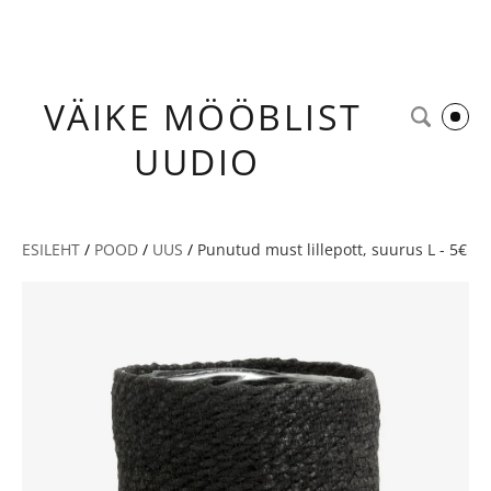
VÄIKE
MÖÖBLIST
UUDIO
ESILEHT
/
POOD
/
UUS
/
Punutud must lillepott, suurus L - 5€