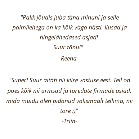
"Pakk jõudis juba täna minuni ja selle
palmilehega on ka kõik väga hästi.
Ilusad ja
hingelähedased asjad!
Suur tänu!"
-Reena
-
"Super! Suur aitäh nii kiire vastuse eest. Teil on
poes kõik nii armsad ja toredate firmade asjad,
mida muidu olen pidanud välismaalt tellima,
nii
tore :)"
-
Triin
-