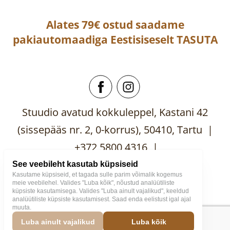
Alates 79€ ostud saadame
pakiautomaadiga
Eestisiseselt
TASUTA
Stuudio avatud kokkuleppel, Kastani 42
(sissepääs nr. 2, 0-korrus), 50410, Tartu |
+372 5800 4316 |
mooblistuudio@gmail.com
See veebileht kasutab küpsiseid
Kasutame küpsiseid, et tagada sulle parim võimalik kogemus
meie veebilehel. Valides "Luba kõik", nõustud analüütiliste
küpsiste kasutamisega. Valides "Luba ainult vajalikud", keeldud
analüütiliste küpsiste kasutamisest. Saad enda eelistust igal ajal
muuta.
Mööblistuudio
2026
Väike
Luba ainult vajalikud
Luba kõik