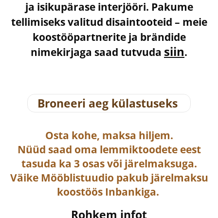
ja isikupärase interjööri. Pakume
tellimiseks valitud disaintooteid – meie
koostööpartnerite ja brändide
siin
nimekirjaga saad tutvuda
.
Broneeri aeg külastuseks
Osta
kohe, maksa hiljem.
Nüüd saad oma lemmiktoodete eest
tasuda ka
3 osas või järelmaksuga
.
Väike Mööblistuudio pakub järelmaksu
koostöös Inbankiga.
Rohkem infot