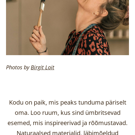
Photos by
Birgit
Loit
Kodu on paik, mis peaks tunduma päriselt
oma. Loo ruum, kus sind ümbritsevad
esemed, mis inspireerivad ja rõõmustavad.
Naturaalsed materjalid, läbimõeldud