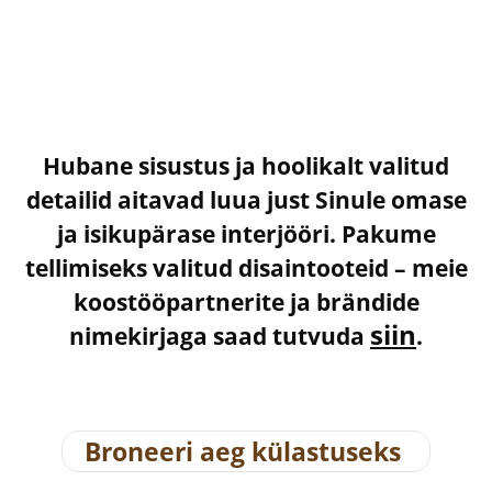
Hubane sisustus ja hoolikalt valitud
detailid aitavad luua just Sinule omase
ja isikupärase interjööri. Pakume
tellimiseks valitud disaintooteid – meie
koostööpartnerite ja brändide
siin
nimekirjaga saad tutvuda
.
Broneeri aeg külastuseks