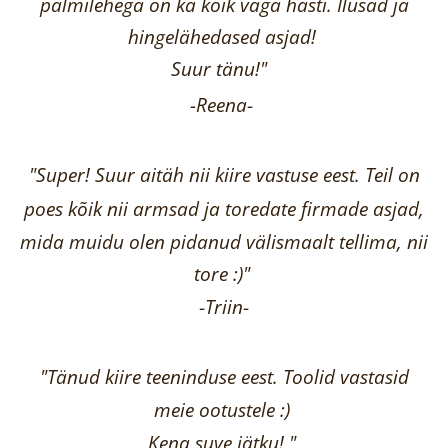
palmilehega on ka kõik väga hästi.
Ilusad ja
hingelähedased asjad!
Suur tänu!"
-Reena
-
"Super! Suur aitäh nii kiire vastuse eest. Teil on
poes kõik nii armsad ja toredate firmade asjad,
mida muidu olen pidanud välismaalt tellima,
nii
tore :)"
-
Triin
-
"Tänud kiire teeninduse eest. Toolid vastasid
meie ootustele :)
Kena suve jätku! "