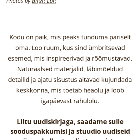
Photos by
Birgit
Loit
Kodu on paik, mis peaks tunduma päriselt
oma. Loo ruum, kus sind ümbritsevad
esemed, mis inspireerivad ja rõõmustavad.
Naturaalsed materjalid, läbimõeldud
detailid ja ajatu sisustus aitavad kujundada
keskkonna, mis toetab heaolu ja loob
igapäevast rahulolu.
Liitu uudiskirjaga, saadame sulle
sooduspakkumisi ja stuudio uudiseid