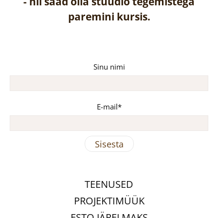
-
nii saad olla stuudio tegemistega
paremini kursis.
Sinu nimi
E-mail
TEENUSED
PROJEKTIMÜÜK
ESTO JÄRELMAKS