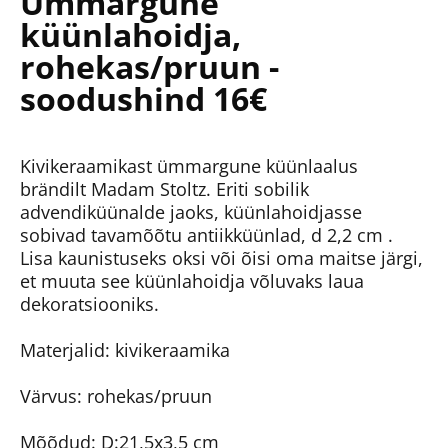
Ümmargune
küünlahoidja,
rohekas/pruun -
soodushind 16€
Kivikeraamikast ümmargune küünlaalus
brändilt Madam Stoltz. Eriti sobilik
advendiküünalde jaoks, küünlahoidjasse
sobivad tavamõõtu antiikküünlad, d 2,2 cm .
Lisa kaunistuseks oksi või õisi oma maitse järgi,
et muuta see küünlahoidja võluvaks laua
dekoratsiooniks.
Materjalid: kivikeraamika
Värvus: rohekas/pruun
Mõõdud: D:21,5x3,5 cm