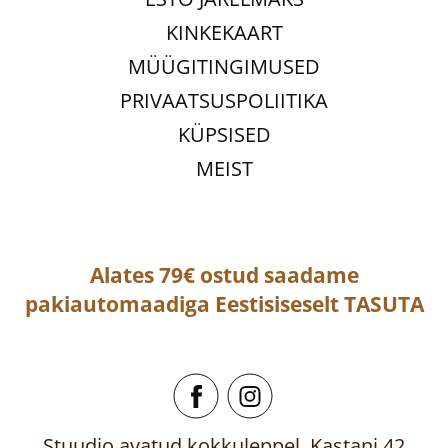
KINKEKAART
MÜÜGITINGIMUSED
PRIVAATSUSPOLIITIKA
KÜPSISED
MEIST
Alates 79€ ostud saadame
pakiautomaadiga
Eestisiseselt
TASUTA
Stuudio avatud kokkuleppel, Kastani 42