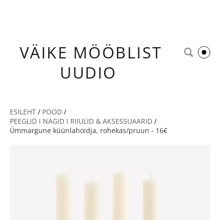
VÄIKE
MÖÖBLIST
UUDIO
ESILEHT
/
POOD
/
PEEGLID I NAGID I RIIULID & AKSESSUAARID
/
Ümmargune küünlahoidja, rohekas/pruun - 16€