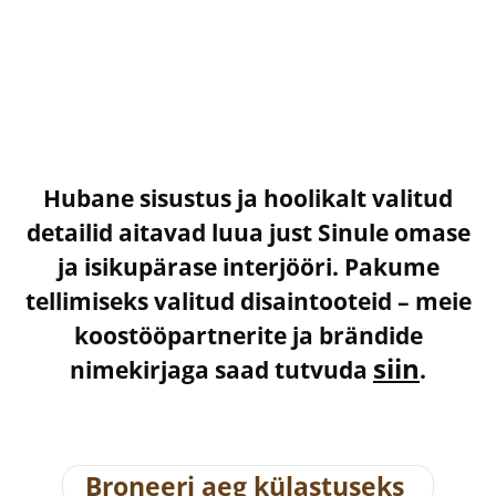
Hubane sisustus ja hoolikalt valitud
detailid aitavad luua just Sinule omase
ja isikupärase interjööri. Pakume
tellimiseks valitud disaintooteid – meie
koostööpartnerite ja brändide
siin
nimekirjaga saad tutvuda
.
Broneeri aeg külastuseks