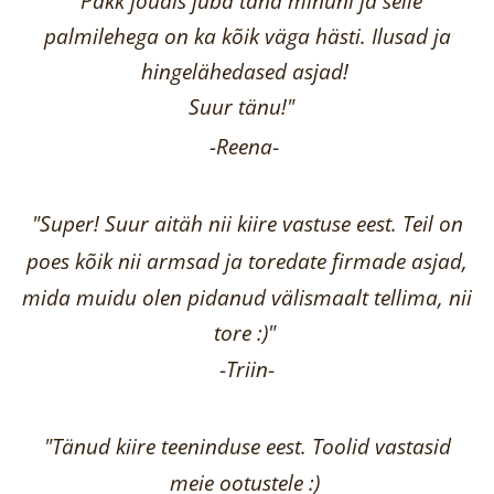
"Pakk jõudis juba täna minuni ja selle
palmilehega on ka kõik väga hästi.
Ilusad ja
hingelähedased asjad!
Suur tänu!"
-Reena
-
"Super! Suur aitäh nii kiire vastuse eest. Teil on
poes kõik nii armsad ja toredate firmade asjad,
mida muidu olen pidanud välismaalt tellima,
nii
tore :)"
-
Triin
-
"Tänud kiire teeninduse eest. Toolid vastasid
meie ootustele :)