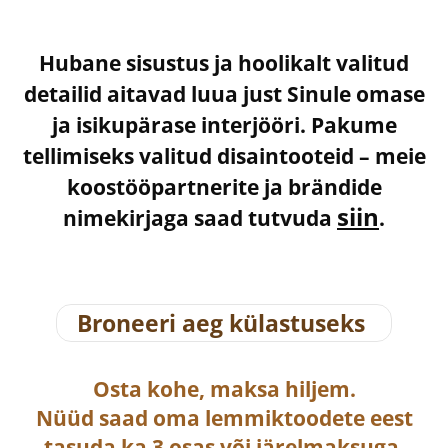
Hubane sisustus ja hoolikalt valitud
detailid aitavad luua just Sinule omase
ja isikupärase interjööri. Pakume
tellimiseks valitud disaintooteid – meie
koostööpartnerite ja brändide
siin
nimekirjaga saad tutvuda
.
Broneeri aeg külastuseks
Osta
kohe, maksa hiljem.
Nüüd saad oma lemmiktoodete eest
tasuda ka
3 osas või järelmaksuga
.