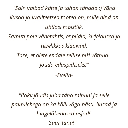
"Sain vaibad kätte ja tahan tänada :) Väga
ilusad ja kvaliteetsed tooted on, mille hind on
ühtlasi mõistlik.
Samuti pole vähetähtis, et pildid, kirjeldused ja
tegelikkus klapivad.
Tore, et olete endale sellise niši võtnud.
Jõudu edaspidiseks!"
-
Evelin
-
"Pakk jõudis juba täna minuni ja selle
palmilehega on ka kõik väga hästi.
Ilusad ja
hingelähedased asjad!
Suur tänu!"