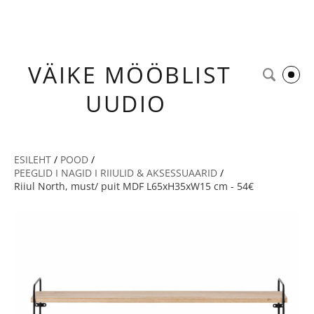
VÄIKE
MÖÖBLIST
UUDIO
ESILEHT
/
POOD
/
PEEGLID I NAGID I RIIULID & AKSESSUAARID
/
Riiul North, must/ puit MDF L65xH35xW15 cm - 54€