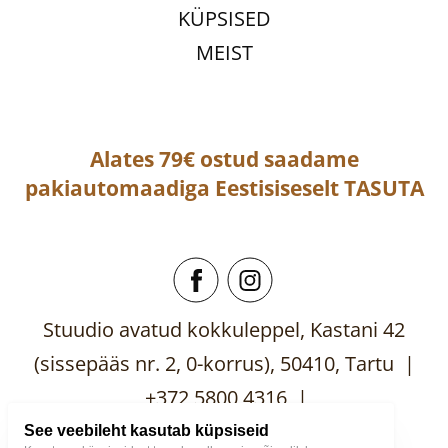
KÜPSISED
MEIST
Alates 79€ ostud saadame
pakiautomaadiga
Eestisiseselt
TASUTA
Stuudio avatud kokkuleppel, Kastani 42
(sissepääs nr. 2, 0-korrus), 50410, Tartu |
+372 5800 4316 |
mooblistuudio@gmail.com
See veebileht kasutab küpsiseid