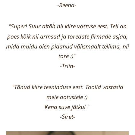
-Reena
-
"Super! Suur aitäh nii kiire vastuse eest. Teil on
poes kõik nii armsad ja toredate firmade asjad,
mida muidu olen pidanud välismaalt tellima,
nii
tore :)"
-
Triin
-
"Tänud kiire teeninduse eest. Toolid vastasid
meie ootustele :)
Kena suve jätku! "
-Siret-