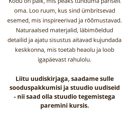
Kodu on paik, mis peaks tunduma päriselt
oma. Loo ruum, kus sind ümbritsevad
esemed, mis inspireerivad ja rõõmustavad.
Naturaalsed materjalid, läbimõeldud
detailid ja ajatu sisustus aitavad kujundada
keskkonna, mis toetab heaolu ja loob
igapäevast rahulolu.
Liitu uudiskirjaga, saadame sulle
sooduspakkumisi ja stuudio uudiseid
-
nii saad olla stuudio tegemistega
paremini kursis.