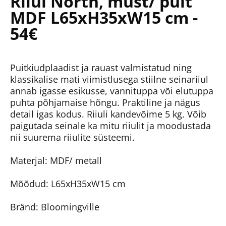
Riiul North, must/ puit
MDF L65xH35xW15 cm -
54€
Puitkiudplaadist ja rauast valmistatud ning
klassikalise mati viimistlusega stiilne seinariiul
annab igasse esikusse, vannituppa või elutuppa
puhta põhjamaise hõngu. Praktiline ja nägus
detail igas kodus. Riiuli kandevõime 5 kg. Võib
paigutada seinale ka mitu riiulit ja moodustada
nii suurema riiulite süsteemi.
Materjal: MDF/ metall
Mõõdud: L65xH35xW15 cm
Bränd: Bloomingville