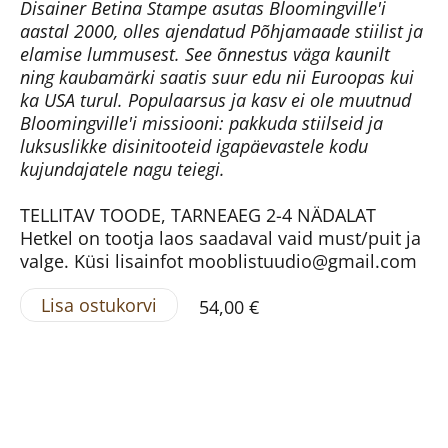
Disainer Betina Stampe asutas Bloomingville'i
aastal 2000, olles ajendatud Põhjamaade stiilist ja
elamise lummusest. See õnnestus väga kaunilt
ning kaubamärki saatis suur edu nii Euroopas kui
ka USA turul. Populaarsus ja kasv ei ole muutnud
Bloomingville'i missiooni: pakkuda stiilseid ja
luksuslikke disinitooteid igapäevastele kodu
kujundajatele nagu teiegi.
TELLITAV TOODE, TARNEAEG 2-4 NÄDALAT
Hetkel on tootja laos saadaval vaid must/puit ja
valge. Küsi lisainfot mooblistuudio@gmail.com
Lisa ostukorvi
54,00 €