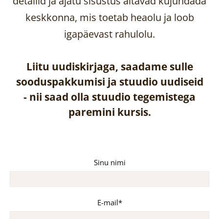
detailid ja ajatu sisustus aitavad kujundada
keskkonna, mis toetab heaolu ja loob
igapäevast rahulolu.
Liitu uudiskirjaga, saadame sulle
sooduspakkumisi ja stuudio uudiseid
-
nii saad olla stuudio tegemistega
paremini kursis.
Sinu nimi
E-mail