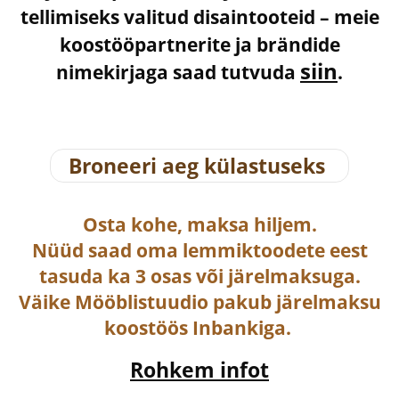
tellimiseks valitud disaintooteid – meie
koostööpartnerite ja brändide
siin
nimekirjaga saad tutvuda
.
Broneeri aeg külastuseks
Osta
kohe, maksa hiljem.
Nüüd saad oma lemmiktoodete eest
tasuda ka
3 osas või järelmaksuga
.
Väike Mööblistuudio pakub järelmaksu
koostöös Inbankiga.
Rohkem infot