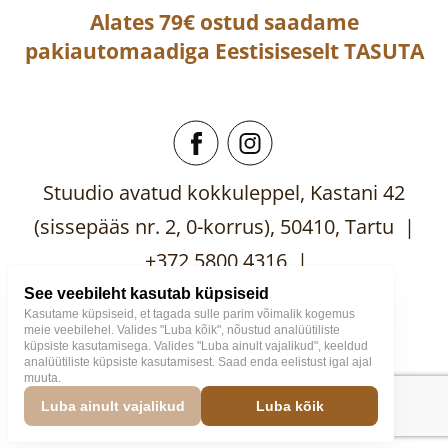
Alates 79€ ostud saadame
pakiautomaadiga
Eestisiseselt
TASUTA
Stuudio avatud kokkuleppel, Kastani 42
(sissepääs nr. 2, 0-korrus), 50410, Tartu |
+372 5800 4316 |
mooblistuudio@gmail.com
See veebileht kasutab küpsiseid
Kasutame küpsiseid, et tagada sulle parim võimalik kogemus
meie veebilehel. Valides "Luba kõik", nõustud analüütiliste
küpsiste kasutamisega. Valides "Luba ainult vajalikud", keeldud
analüütiliste küpsiste kasutamisest. Saad enda eelistust igal ajal
muuta.
Mööblistuudio
2026
Väike
Luba ainult vajalikud
Luba kõik