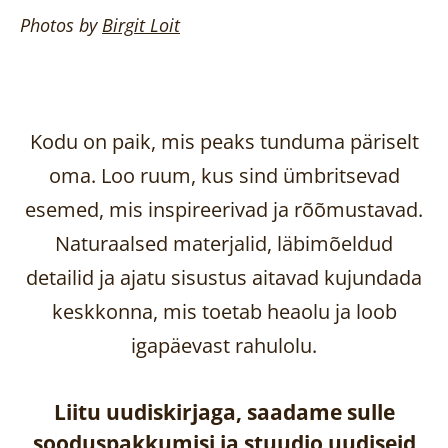
Photos by
Birgit
Loit
Kodu on paik, mis peaks tunduma päriselt
oma. Loo ruum, kus sind ümbritsevad
esemed, mis inspireerivad ja rõõmustavad.
Naturaalsed materjalid, läbimõeldud
detailid ja ajatu sisustus aitavad kujundada
keskkonna, mis toetab heaolu ja loob
igapäevast rahulolu.
Liitu uudiskirjaga, saadame sulle
sooduspakkumisi ja stuudio uudiseid