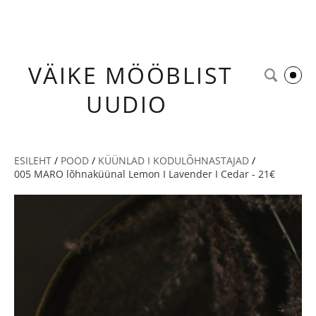
VÄIKE
MÖÖBLIST
UUDIO
ESILEHT
/
POOD
/
KÜÜNLAD I KODULÕHNASTAJAD
/
005 MARO lõhnaküünal Lemon I Lavender I Cedar - 21€