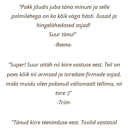
"Pakk jõudis juba täna minuni ja selle
palmilehega on ka kõik väga hästi.
Ilusad ja
hingelähedased asjad!
Suur tänu!"
-Reena
-
"Super! Suur aitäh nii kiire vastuse eest. Teil on
poes kõik nii armsad ja toredate firmade asjad,
mida muidu olen pidanud välismaalt tellima,
nii
tore :)"
-
Triin
-
"Tänud kiire teeninduse eest. Toolid vastasid