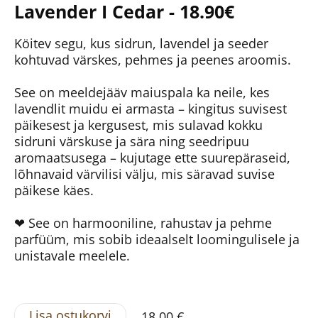
Lavender I Cedar -
18.90€
Köitev segu, kus sidrun, lavendel ja seeder
kohtuvad värskes, pehmes ja peenes aroomis.
See on meeldejääv maiuspala ka neile, kes
lavendlit muidu ei armasta – kingitus suvisest
päikesest ja kergusest, mis sulavad kokku
sidruni värskuse ja sära ning seedripuu
aromaatsusega – kujutage ette suurepäraseid,
lõhnavaid värvilisi välju, mis säravad suvise
päikese käes.
❤ See on harmooniline, rahustav ja pehme
parfüüm, mis sobib ideaalselt loomingulisele ja
unistavale meelele.
Lisa ostukorvi
18,00 €