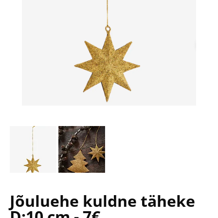
Jõuluehe kuldne täheke
D:10 cm - 7€