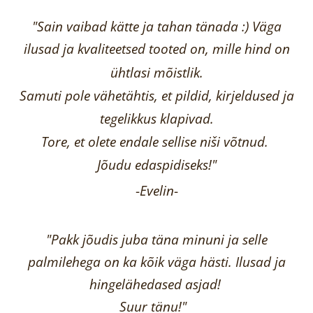
"Sain vaibad kätte ja tahan tänada :) Väga
ilusad ja kvaliteetsed tooted on, mille hind on
ühtlasi mõistlik.
Samuti pole vähetähtis, et pildid, kirjeldused ja
tegelikkus klapivad.
Tore, et olete endale sellise niši võtnud.
Jõudu edaspidiseks!"
-
Evelin
-
"Pakk jõudis juba täna minuni ja selle
palmilehega on ka kõik väga hästi.
Ilusad ja
hingelähedased asjad!
Suur tänu!"