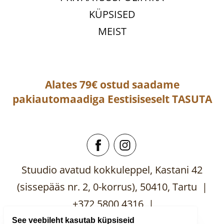
KÜPSISED
MEIST
Alates 79€ ostud saadame
pakiautomaadiga
Eestisiseselt
TASUTA
Stuudio avatud kokkuleppel, Kastani 42
(sissepääs nr. 2, 0-korrus), 50410, Tartu |
+372 5800 4316 |
mooblistuudio@gmail.com
See veebileht kasutab küpsiseid