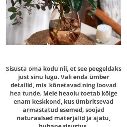
Sisusta oma kodu nii, et see peegeldaks
just sinu lugu. Vali enda ümber
detailid, mis kõnetavad ning loovad
hea tunde. Meie heaolu toetab kõige
enam keskkond, kus ümbritsevad
armastatud esemed, soojad
naturaalsed materjalid ja ajatu,
hubane sisustus.