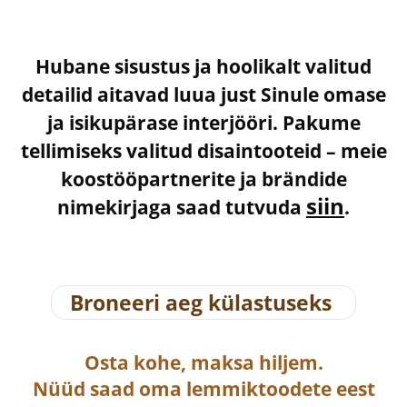
Hubane sisustus ja hoolikalt valitud
detailid aitavad luua just Sinule omase
ja isikupärase interjööri. Pakume
tellimiseks valitud disaintooteid – meie
koostööpartnerite ja brändide
siin
nimekirjaga saad tutvuda
.
Broneeri aeg külastuseks
Osta
kohe, maksa hiljem.
Nüüd saad oma lemmiktoodete eest