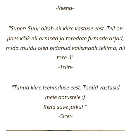
-Reena
-
"Super! Suur aitäh nii kiire vastuse eest. Teil on
poes kõik nii armsad ja toredate firmade asjad,
mida muidu olen pidanud välismaalt tellima,
nii
tore :)"
-
Triin
-
"Tänud kiire teeninduse eest. Toolid vastasid
meie ootustele :)
Kena suve jätku! "
-Siret-