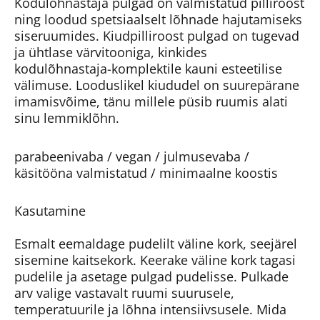
Kodulõhnastaja pulgad on valmistatud pilliroost
ning loodud spetsiaalselt lõhnade hajutamiseks
siseruumides. Kiudpilliroost pulgad on tugevad
ja ühtlase värvitooniga, kinkides
kodulõhnastaja-komplektile kauni esteetilise
välimuse. Looduslikel kiududel on suurepärane
imamisvõime, tänu millele püsib ruumis alati
sinu lemmiklõhn.
parabeenivaba / vegan / julmusevaba /
käsitööna valmistatud / minimaalne koostis
Kasutamine
Esmalt eemaldage pudelilt väline kork, seejärel
sisemine kaitsekork. Keerake väline kork tagasi
pudelile ja asetage pulgad pudelisse. Pulkade
arv valige vastavalt ruumi suurusele,
temperatuurile ja lõhna intensiivsusele. Mida