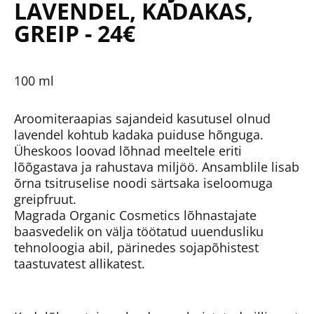
LAVENDEL, KADAKAS,
GREIP - 24€
100 ml
Aroomiteraapias sajandeid kasutusel olnud
lavendel kohtub kadaka puiduse hõnguga.
Üheskoos loovad lõhnad meeltele eriti
lõõgastava ja rahustava miljöö. Ansamblile lisab
õrna tsitruselise noodi särtsaka iseloomuga
greipfruut.
Magrada Organic Cosmetics lõhnastajate
baasvedelik on välja töötatud uuendusliku
tehnoloogia abil, pärinedes sojapõhistest
taastuvatest allikatest.