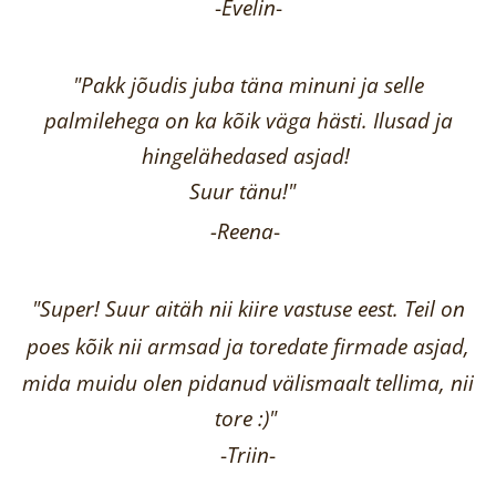
-
Evelin
-
"Pakk jõudis juba täna minuni ja selle
palmilehega on ka kõik väga hästi.
Ilusad ja
hingelähedased asjad!
Suur tänu!"
-Reena
-
"Super! Suur aitäh nii kiire vastuse eest. Teil on
poes kõik nii armsad ja toredate firmade asjad,
mida muidu olen pidanud välismaalt tellima,
nii
tore :)"
-
Triin
-