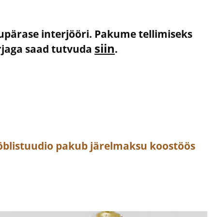
kupärase interjööri. Pakume tellimiseks
siin
irjaga saad tutvuda
.
öblistuudio pakub järelmaksu koostöös