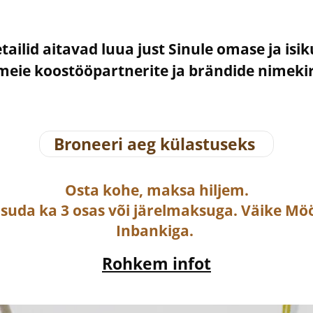
etailid aitavad luua just Sinule omase ja isi
– meie koostööpartnerite ja brändide nimek
Broneeri aeg külastuseks
Osta
kohe, maksa hiljem.
asuda ka
3 osas või järelmaksuga
. Väike Mö
Inbankiga.
Rohkem infot