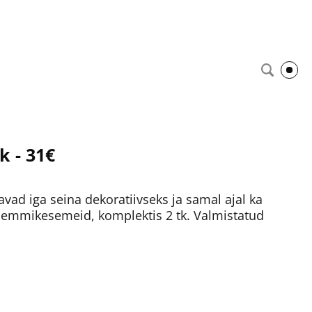
k - 31€
vad iga seina dekoratiivseks ja samal ajal ka
a lemmikesemeid, komplektis 2 tk. Valmistatud