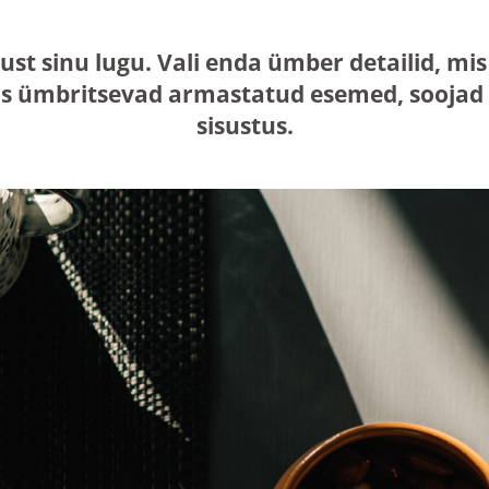
just sinu lugu. Vali enda ümber detailid, 
s ümbritsevad armastatud esemed, soojad n
sisustus.