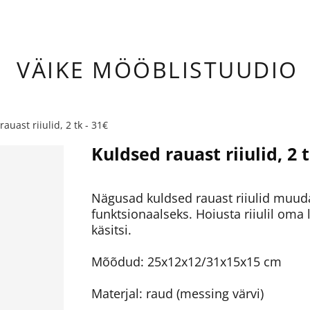
ÄIKE
MÖÖBLISTUUDIO
auast riiulid, 2 tk - 31€
Kuldsed rauast riiulid, 2 t
Nägusad kuldsed rauast riiulid muuda
funktsionaalseks. Hoiusta riiulil om
käsitsi.
Mõõdud: 25x12x12/31x15x15 cm
Materjal: raud (messing värvi)