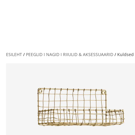
V
ESILEHT
/
PEEGLID I NAGID I RIIULID & AKSESSUAARID
/
Kuldsed r