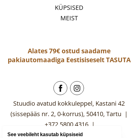
KÜPSISED
MEIST
Alates 79€ ostud saadame
pakiautomaadiga
Eestisiseselt
TASUTA
Stuudio avatud kokkuleppel, Kastani 42
(sissepääs nr. 2, 0-korrus), 50410, Tartu |
+372 5800 4316 |
mooblistuudio@gmail.com
See veebileht kasutab küpsiseid