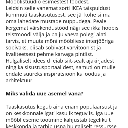
Mööblistuudio esimestest töödest.
Leidsin selle vanemat sorti IKEA täispuidust
kummuti taaskasutusest, see jäi kohe silma
oma lahedate mustade nuppudega. Peale
kergemat värskendustööd nägi see ikka hoopis
teistmoodi välja ja palju vaeva polegi alati
tarvis, et muuta mõni mööbliese interjööriga
sobivaks, piisab sobivast värvitoonist ja
kvaliteetsest pehme karvaga pintlist.
Hulgaliselt ideesid leiab siit-sealt ajakirjadest
ning ka sisustusportaalidest, samuti on mulle
endale suureks inspiratsiooniks loodus ja
arhitektuur.
Miks valida uue asemel vana?
Taaskasutus kogub aina enam populaarsust ja
on keskkonnale igati kasulik teguviis. Iga uue
mööblieseme tootmine kahjustab tegelikult
keskkonda ja tarbib üsna hulgaliselt ressursse,