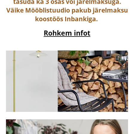
tasuda ka
3 osas või järelmaksuga
.
Väike Mööblistuudio pakub järelmaksu
koostöös Inbankiga.
Rohkem infot