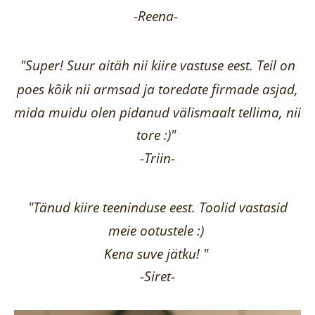
-Reena
-
"Super! Suur aitäh nii kiire vastuse eest. Teil on
poes kõik nii armsad ja toredate firmade asjad,
mida muidu olen pidanud välismaalt tellima,
nii
tore :)"
-
Triin
-
"Tänud kiire teeninduse eest. Toolid vastasid
meie ootustele :)
Kena suve jätku! "
-Siret-