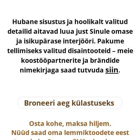
Hubane sisustus ja hoolikalt valitud
detailid aitavad luua just Sinule omase
ja isikupärase interjööri. Pakume
tellimiseks valitud disaintooteid – meie
koostööpartnerite ja brändide
siin
nimekirjaga saad tutvuda
.
Broneeri aeg külastuseks
Osta
kohe, maksa hiljem.
Nüüd saad oma lemmiktoodete eest