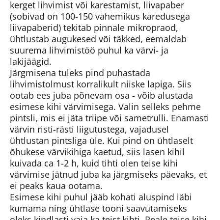
kerget lihvimist või karestamist, liivapaber
(sobivad on 100-150 vahemikus karedusega
liivapaberid) tekitab pinnale mikropraod,
ühtlustab augukesed või täkked, eemaldab
suurema lihvimistöö puhul ka värvi- ja
lakijäägid.
Järgmisena tuleks pind puhastada
lihvimistolmust korralikult niiske lapiga. Siis
ootab ees juba põnevam osa - võib alustada
esimese kihi värvimisega. Valin selleks pehme
pintsli, mis ei jäta triipe või sametrulli. Enamasti
värvin risti-rästi liigutustega, vajadusel
ühtlustan pintsliga üle. Kui pind on ühtlaselt
õhukese värvikihiga kaetud, siis lasen kihil
kuivada ca 1-2 h, kuid tihti olen teise kihi
värvimise jätnud juba ka järgmiseks päevaks, et
ei peaks kaua ootama.
Esimese kihi puhul jääb kohati aluspind läbi
kumama ning ühtlase tooni saavutamiseks
oleks kindlasti vaja ka teist kihti. Peale teise kihi