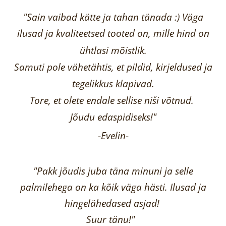
"Sain vaibad kätte ja tahan tänada :) Väga
ilusad ja kvaliteetsed tooted on, mille hind on
ühtlasi mõistlik.
Samuti pole vähetähtis, et pildid, kirjeldused ja
tegelikkus klapivad.
Tore, et olete endale sellise niši võtnud.
Jõudu edaspidiseks!"
-
Evelin
-
"Pakk jõudis juba täna minuni ja selle
palmilehega on ka kõik väga hästi.
Ilusad ja
hingelähedased asjad!
Suur tänu!"