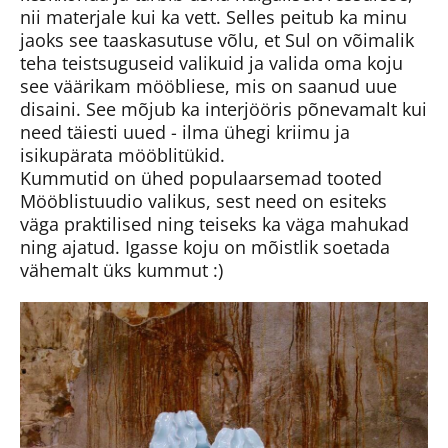
nii materjale kui ka vett. Selles peitub ka minu
jaoks see taaskasutuse võlu, et Sul on võimalik
teha teistsuguseid valikuid ja valida oma koju
see väärikam mööbliese, mis on saanud uue
disaini. See mõjub ka interjööris põnevamalt kui
need täiesti uued - ilma ühegi kriimu ja
isikupärata mööblitükid.
Kummutid on ühed populaarsemad tooted
Mööblistuudio valikus, sest need on esiteks
väga praktilised ning teiseks ka väga mahukad
ning ajatud. Igasse koju on mõistlik soetada
vähemalt üks kummut :)