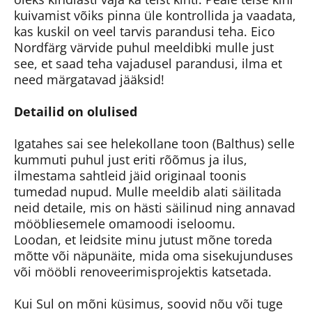
kuivamist võiks pinna üle kontrollida ja vaadata,
kas kuskil on veel tarvis parandusi teha. Eico
Nordfärg värvide puhul meeldibki mulle just
see, et saad teha vajadusel parandusi, ilma et
need märgatavad jääksid!
Detailid on olulised
Igatahes sai see helekollane toon (Balthus) selle
kummuti puhul just eriti rõõmus ja ilus,
ilmestama sahtleid jäid originaal toonis
tumedad nupud. Mulle meeldib alati säilitada
neid detaile, mis on hästi säilinud ning annavad
mööbliesemele omamoodi iseloomu.
Loodan, et leidsite minu jutust mõne toreda
mõtte või näpunäite, mida oma sisekujunduses
või mööbli renoveerimisprojektis katsetada.
Kui Sul on mõni küsimus, soovid nõu või tuge