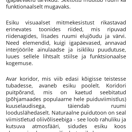
funktionaalselt mugavaks.
Esiku visuaalset mitmekesistust rikastavad
erinevates toonides riided, mis ripuvad
riidenagides, lisades ruumi elujõudu ja värvi.
Need elemendid, kuigi igapäevased, annavad
interjöörile ainulaadse ja isikliku puudutuse,
luues sellele lihtsalt stiilse ja funktsionaalse
kogemuse.
Avar koridor, mis viib edasi kõigisse teistesse
tubadesse, avaneb esiku poolelt. Koridori
puitpõrand, mis on kaetud seebitatud
(põhjamaades populaarne hele puiduviimistlus)
kuuselaudisega, täiendab ruumi
looduslähedaselt. Naturaalne puidutoon on seal
viimistletud oliivõliseebiga - see loob rahuliku ja
kutsuva atmosfääri, sidudes esiku koos