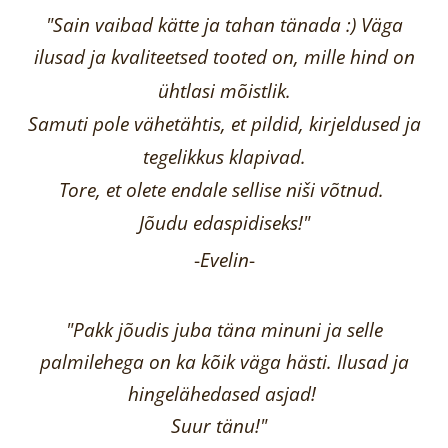
"Sain vaibad kätte ja tahan tänada :) Väga
ilusad ja kvaliteetsed tooted on, mille hind on
ühtlasi mõistlik.
Samuti pole vähetähtis, et pildid, kirjeldused ja
tegelikkus klapivad.
Tore, et olete endale sellise niši võtnud.
Jõudu edaspidiseks!"
-
Evelin
-
"Pakk jõudis juba täna minuni ja selle
palmilehega on ka kõik väga hästi.
Ilusad ja
hingelähedased asjad!
Suur tänu!"