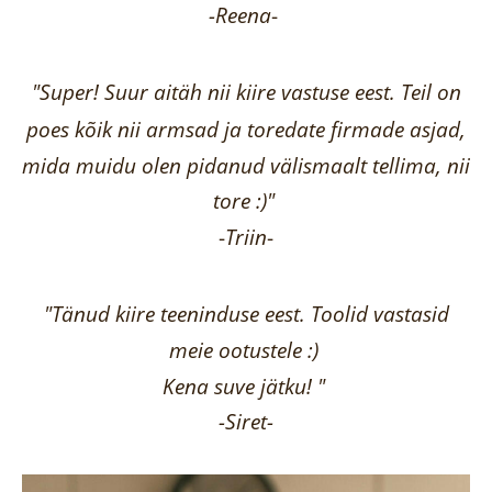
-Reena
-
"Super! Suur aitäh nii kiire vastuse eest. Teil on
poes kõik nii armsad ja toredate firmade asjad,
mida muidu olen pidanud välismaalt tellima,
nii
tore :)"
-
Triin
-
"Tänud kiire teeninduse eest. Toolid vastasid
meie ootustele :)
Kena suve jätku! "
-Siret-