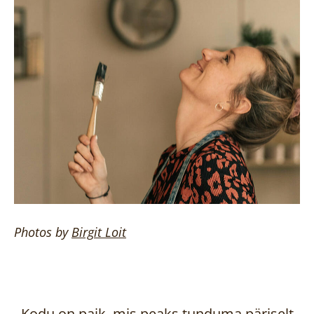
Photos by
Birgit
Loit
Kodu on paik, mis peaks tunduma päriselt