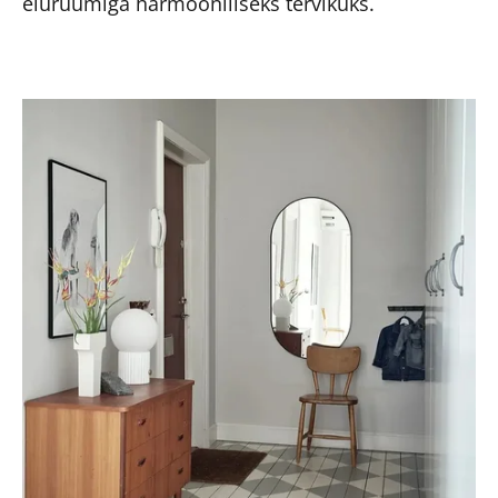
eluruumiga harmooniliseks tervikuks.