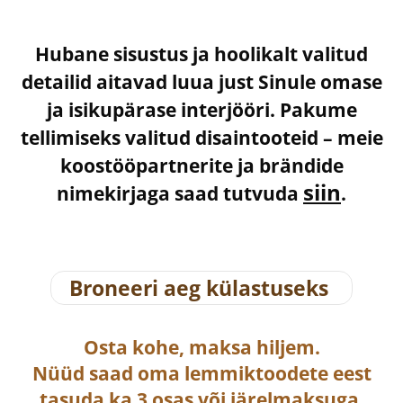
Hubane sisustus ja hoolikalt valitud
detailid aitavad luua just Sinule omase
ja isikupärase interjööri. Pakume
tellimiseks valitud disaintooteid – meie
koostööpartnerite ja brändide
siin
nimekirjaga saad tutvuda
.
Broneeri aeg külastuseks
Osta
kohe, maksa hiljem.
Nüüd saad oma lemmiktoodete eest
tasuda ka
3 osas või järelmaksuga
.