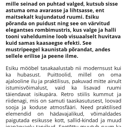
mille seinad on puhtad valged, kutsub sisse
astuma oma avarasse ja lihtsasse, ent
maitsekalt kujundatud ruumi. Esiku
põranda on puidust ning see on värvitud
elegantses rombimustris, kus valge ja halli
tooni vaheldumine loob visuaalselt huvitava
kuid samas kaasaegse efekti. See
mustripeegel kaunistab põrandat, andes
sellele erilise ja peene ilme.
Esiku mööbel tasakaalustab nii modernsust kui
ka hubasust. Puittoolid, millel on oma
ajalooline ilu ja praktilisus, pakuvad mitte ainult
istumisvõimalust, vaid ka lisavad ruumi
täiendavat isikupära. Retro stiilis kummut ja
riidenagi, mis on samuti taaskasutusest, loovad
sooja ja koduse atmosfääri. Need praktilised
elemendid on hädavajalikud, võimaldades
paigutada esikusse kott, sallid-kindad ja muud
igapäevaelu tarvikud. Seetõttu muutub ruum ka