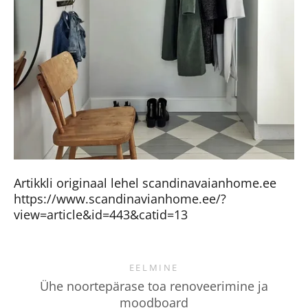
Artikkli originaal lehel scandinavaianhome.ee
https://www.scandinavianhome.ee/?
view=article&id=443&catid=13
EELMINE
Ühe noortepärase toa renoveerimine ja
moodboard