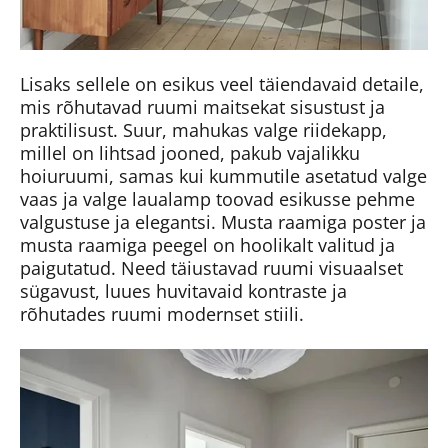
Lisaks sellele on esikus veel täiendavaid detaile,
mis rõhutavad ruumi maitsekat sisustust ja
praktilisust. Suur, mahukas valge riidekapp,
millel on lihtsad jooned, pakub vajalikku
hoiuruumi, samas kui kummutile asetatud valge
vaas ja valge laualamp toovad esikusse pehme
valgustuse ja elegantsi. Musta raamiga poster ja
musta raamiga peegel on hoolikalt valitud ja
paigutatud. Need täiustavad ruumi visuaalset
sügavust, luues huvitavaid kontraste ja
rõhutades ruumi modernset stiili.