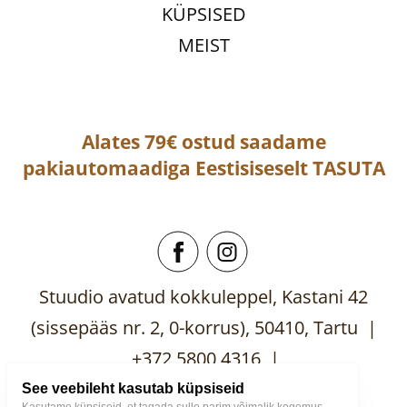
KÜPSISED
MEIST
Alates 79€ ostud saadame
pakiautomaadiga
Eestisiseselt
TASUTA
Stuudio avatud kokkuleppel, Kastani 42
(sissepääs nr. 2, 0-korrus), 50410, Tartu |
+372 5800 4316 |
mooblistuudio@gmail.com
See veebileht kasutab küpsiseid